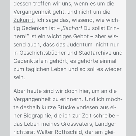
des­sen tref­fen wir uns, wenn es um die
Vergangenheit
geht, und nicht um die
Zukunft.
Ich sage das, wis­send, wie wich­
tig Ge­den­ken ist – ‚
Sachor!
Du sollst Er­in­
nern!“ ist ein wich­ti­ges Ge­bot – aber wis­
send auch, dass das Ju­den­tum nicht nur
in Ge­schichts­bü­cher und Stadt­ar­chi­ve und
Ge­denk­ta­feln ge­hört, es ge­hör­te ein­mal
zum täg­li­chen Le­ben und so soll es wie­der
sein.
Aber heu­te sind wir doch hier, um an die
Ver­gan­gen­heit zu er­in­nern. Und ich möch­
te des­halb kur­ze Stü­cke vor­le­sen aus ei­
ner Bio­gra­phie, die ich zur Zeit schrei­be –
das Le­ben mei­nes Gross­va­ters, Land­ge­
richts­rat Wal­ter Roth­schild, der am glei­