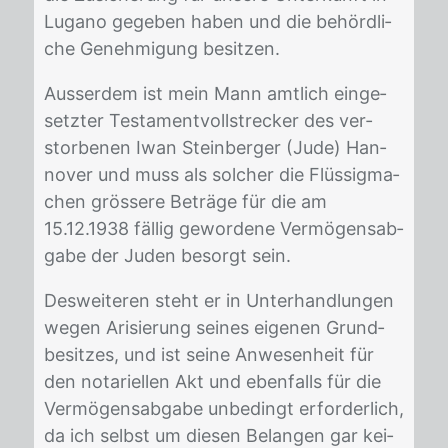
Lu­ga­no ge­ge­ben ha­ben und die be­hörd­li­
che Ge­neh­mi­gung be­sit­zen.
Aus­ser­dem ist mein Mann amt­lich ein­ge­
setz­ter Tes­ta­ment­voll­stre­cker des ver­
stor­be­nen Iwan Stein­ber­ger (Jude) Han­
no­ver und muss als sol­cher die Flüs­sig­ma­
chen grös­se­re Be­trä­ge für die am
15.12.1938 fäl­lig ge­wor­de­ne Ver­mö­gens­ab­
ga­be der Ju­den be­sorgt sein.
Des­wei­te­ren steht er in Un­ter­hand­lun­gen
we­gen Ari­sie­rung sei­nes ei­ge­nen Grund­
be­sit­zes, und ist sei­ne An­we­sen­heit für
den no­ta­ri­el­len Akt und eben­falls für die
Ver­mö­gens­ab­ga­be un­be­dingt er­for­der­lich,
da ich selbst um die­sen Be­lan­gen gar kei­