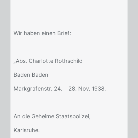
Wir ha­ben ei­nen Brief:
„Abs. Char­lot­te Roth­schild
Ba­den Ba­den
Mark­gra­fen­str. 24. 28. Nov. 1938.
An die Ge­hei­me Staats­po­li­zei,
Karls­ru­he.