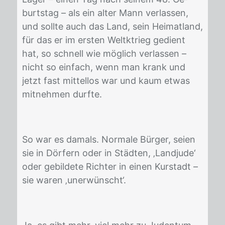
burts­tag – als ein al­ter Mann ver­las­sen,
und soll­te auch das Land, sein Hei­mat­land,
für das er im ers­ten Weltktrieg ge­dient
hat, so schnell wie mög­lich ver­las­sen –
nicht so ein­fach, wenn man krank und
jetzt fast mit­tel­los war und kaum et­was
mit­neh­men durf­te.
So war es da­mals. Nor­ma­le Bür­ger, sei­en
sie in Dör­fern oder in Städ­ten, ‚Land­ju­de‘
oder ge­bil­de­te Rich­ter in ei­nen Kur­stadt –
sie wa­ren ‚un­er­wünscht‘.