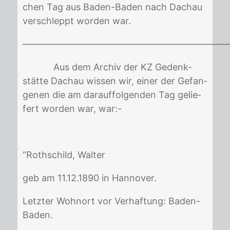
chen Tag aus Ba­den-Ba­den nach Dach­au
ver­schleppt wor­den war.
——————————————————————
Aus dem Ar­chiv der KZ Ge­denk­
stät­te Dach­au wis­sen wir, ei­ner der Ge­fan­
ge­nen die am dar­auf­fol­gen­den Tag ge­lie­
fert wor­den war, war:-
“Roth­schild, Wal­ter
geb am 11.12.1890 in Han­no­ver.
Letz­ter Wohn­ort vor Ver­haf­tung: Ba­den-
Ba­den.