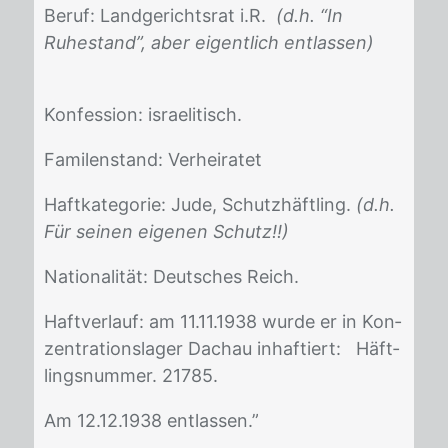
Be­ruf: Land­ge­richts­rat i.R.
(d.h. “In
Ruhestand”, aber eigentlich entlassen)
Kon­fes­si­on: is­rae­li­tisch.
Fa­mi­len­stand: Ver­hei­ra­tet
Haft­ka­te­go­rie: Jude, Schutz­häft­ling.
(d.h.
Für seinen eigenen Schutz!!)
Na­tio­na­li­tät: Deut­sches Reich.
Haft­ver­lauf: am 11.11.1938 wur­de er in Kon­
zen­tra­ti­ons­la­ger Dach­au in­haf­tiert: Häft­
lings­num­mer. 21785.
Am 12.12.1938 ent­las­sen.”