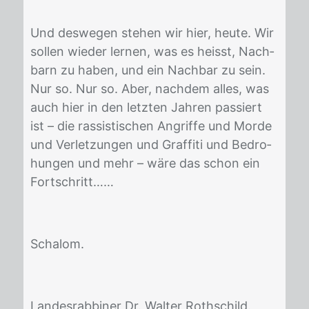
Und des­we­gen ste­hen wir hier, heu­te. Wir
sol­len wie­der ler­nen, was es heisst, Nach­
barn zu ha­ben, und ein Nach­bar zu sein.
Nur so. Nur so. Aber, nach­dem al­les, was
auch hier in den letz­ten Jah­ren pas­siert
ist – die ras­sis­ti­schen An­grif­fe und Mor­de
und Ver­let­zun­gen und Graf­fi­ti und Be­dro­
hun­gen und mehr – wäre das schon ein
Fort­schritt……
Scha­lom.
Lan­des­rab­bi­ner Dr. Wal­ter Roth­schild.