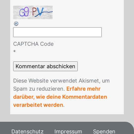
CAPTCHA Code
*
Die­se Web­site ver­wen­det Akis­met, um
Spam zu re­du­zie­ren.
Erfahre mehr
darüber, wie deine Kommentardaten
verarbeitet werden
.
Datenschutz
Impressum
Spenden