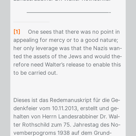
———————————————-
[1]
One sees that the­re was no point in
ap­pea­ling for mer­cy or to a good na­tu­re;
her only le­ver­age was that the Na­zis wan­
ted the as­sets of the Jews and would the­
re­fo­re need Wal­ter’s re­lease to enable this
to be car­ri­ed out.
Die­ses ist das Re­de­ma­nu­skript für die Ge­
denk­fei­er vom 10.11.2013, er­stellt und ge­
hal­ten von Herrn Lan­des­rab­bi­ner Dr. Wal­
ter Roth­schild zum 75. Jah­res­tag des No­
vem­ber­po­groms 1938 auf dem Grund­