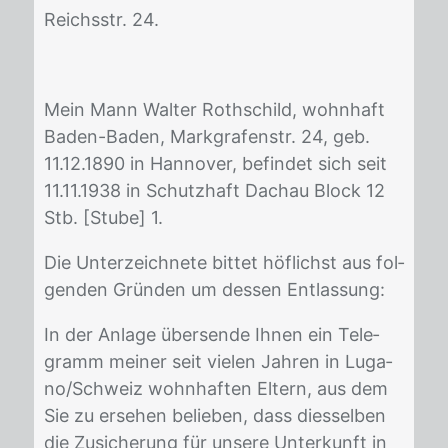
Reichs­str. 24.
Mein Mann Wal­ter Roth­schild, wohn­haft
Ba­den-Ba­den, Mark­gra­fen­str. 24, geb.
11.12.1890 in Han­no­ver, be­fin­det sich seit
11.11.1938 in Schutz­haft Dach­au Block 12
Stb. [Stu­be] 1.
Die Un­ter­zeich­ne­te bit­tet höf­lichst aus fol­
gen­den Grün­den um des­sen Ent­las­sung:
In der An­la­ge über­sen­de Ih­nen ein Te­le­
gramm mei­ner seit vie­len Jah­ren in Lu­ga­
no/​Schweiz wohn­haf­ten El­tern, aus dem
Sie zu er­se­hen be­lie­ben, dass dies­sel­ben
die Zu­si­che­rung für un­se­re Un­ter­kunft in