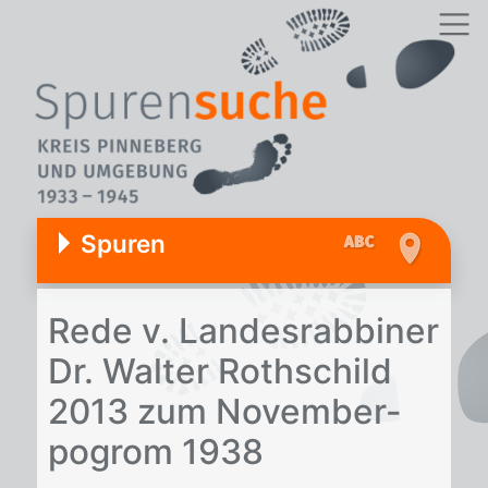
Spuren
Rede v. Lan­des­rab­bi­ner
Dr. Wal­ter Roth­schild
2013 zum No­vem­ber­
po­grom 1938