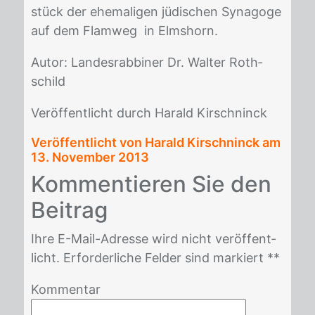
stück der ehe­ma­li­gen jü­di­schen Syn­ago­ge
auf dem Flam­weg in Elms­horn.
Au­tor: Lan­des­rab­bi­ner Dr. Wal­ter Roth­
schild
Ver­öf­fent­licht durch Ha­rald Kir­sch­ninck
Veröffentlicht von Harald Kirschninck am
13. November 2013
Kom­men­tie­ren Sie den
Bei­trag
Ihre E-Mail-Adres­se wird nicht ver­öf­fent­
licht. Er­for­der­li­che Fel­der sind mar­kiert *
*
Kommentar