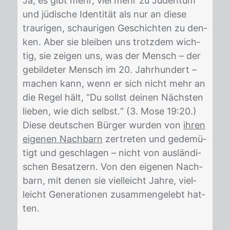
Ja, es gibt mehr, viel mehr zu Ju­den­tum
und jü­di­sche Iden­ti­tät als nur an die­se
trau­ri­gen, schau­ri­gen Ge­schich­ten zu den­
ken. Aber sie blei­ben uns trotz­dem wich­
tig, sie zei­gen uns, was der Mensch – der
ge­bil­de­ter Mensch im 20. Jahr­hun­dert –
ma­chen kann, wenn er sich nicht mehr an
die Re­gel hält, “Du sollst dei­nen Nächs­ten
lie­ben, wie dich selbst.“ (3. Mose 19:20.)
Die­se deut­schen Bür­ger wur­den von
ihren
eigenen Nachbarn
zer­tre­ten und ge­de­mü­
tigt und ge­schla­gen – nicht von aus­län­di­
schen Be­sat­zern. Von den ei­ge­nen Nach­
barn, mit de­nen sie viel­leicht Jah­re, viel­
leicht Ge­ne­ra­tio­nen zu­sam­men­ge­lebt hat­
ten.