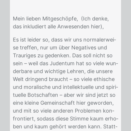
Mein lie­ben Mit­ge­schöp­fe, (Ich den­ke,
das in­klu­diert alle An­we­sen­den hier),
Es ist lei­der so, dass wir uns nor­ma­ler­wei­
se tref­fen, nur um über Ne­ga­ti­ves und
Trau­ri­ges zu ge­den­ken. Das soll nicht so
sein – weil das Ju­den­tum hat so vie­le wun­
der­ba­re und wich­ti­ge Leh­ren, die un­se­re
Welt drin­gend braucht – so vie­le ethi­sche
und mo­ra­li­sche und in­tel­lek­tu­el­le und spi­ri­
tu­el­le Bot­schaf­ten – aber wir sind jetzt so
eine klei­ne Ge­mein­schaft hier ge­wor­den,
und mit so vie­le an­de­ren Pro­ble­men kon­
fron­tiert, so­dass die­se Stim­me kaum er­ho­
ben und kaum ge­hört wer­den kann. Statt­