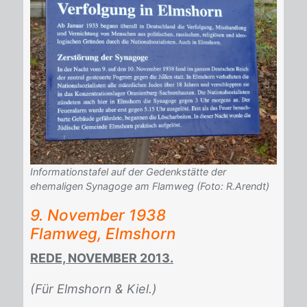
Informationstafel auf der Gedenkstätte der
ehemaligen Synagoge am Flamweg (Foto: R.Arendt)
9. No­vem­ber 1938
Flam­weg, Elms­horn
REDE, NOVEMBER 2013.
(Für Elmshorn & Kiel.)