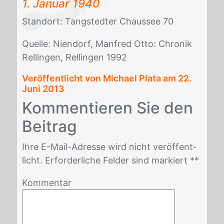
1. Ja­nu­ar 1940
Stand­ort: Tangsted­ter Chaus­see 70
Quel­le: Nien­dorf, Man­fred Otto: Chro­nik
Rel­lin­gen, Rel­lin­gen 1992
Veröffentlicht von Michael Plata am
22.
Juni 2013
Kom­men­tie­ren Sie den
Bei­trag
Ihre E-Mail-Adres­se wird nicht ver­öf­fent­
licht. Er­for­der­li­che Fel­der sind mar­kiert *
*
Kommentar