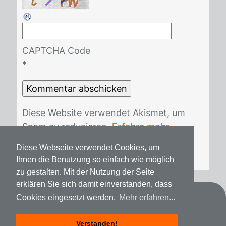
CAPTCHA Code
*
Die­se Web­site ver­wen­det Akis­met, um
Spam zu re­du­zie­ren.
Erfahre mehr
darüber, wie deine Kommentardaten
Diese Webseite verwendet Cookies, um
verarbeitet werden
.
Ihnen die Benutzung so einfach wie möglich
zu gestalten. Mit der Nutzung der Seite
erklären Sie sich damit einverstanden, dass
Datenschutz
Impressum
Spenden
Cookies eingesetzt werden.
Mehr erfahren...
Verstanden!