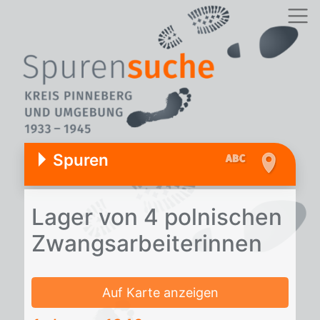
Spuren
La­ger von 4 pol­ni­schen
Zwangs­ar­bei­te­rin­nen
Auf Karte anzeigen