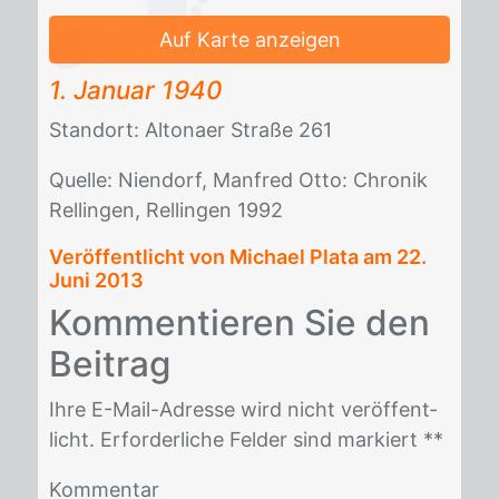
Auf Karte anzeigen
1. Ja­nu­ar 1940
Stand­ort: Al­tona­er Stra­ße 261
Quel­le: Nien­dorf, Man­fred Otto: Chro­nik
Rel­lin­gen, Rel­lin­gen 1992
Veröffentlicht von Michael Plata am
22.
Juni 2013
Kom­men­tie­ren Sie den
Bei­trag
Ihre E-Mail-Adres­se wird nicht ver­öf­fent­
licht. Er­for­der­li­che Fel­der sind mar­kiert *
*
Kommentar