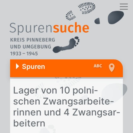
Spuren
La­ger von 10 pol­ni­
schen Zwangs­ar­bei­te­
rin­nen und 4 Zwangs­ar­
bei­tern