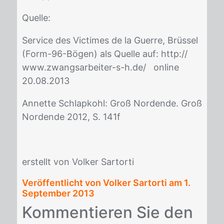
Quel­le:
Ser­vice des Vic­ti­mes de la Gu­er­re, Brüs­sel
(Form-96-Bö­gen) als Quel­le auf: http://​
www.zwangs­ar­bei­ter-s-h.de/ on­line
20.08.2013
An­net­te Schlap­kohl: Groß Nor­den­de. Groß
Nor­den­de 2012, S. 141f
er­stellt von Vol­ker Sar­t­or­ti
Veröffentlicht von Volker Sartorti am
1.
September 2013
Kom­men­tie­ren Sie den