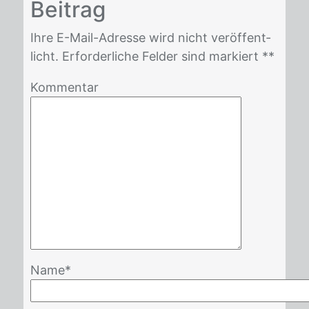
Bei­trag
Ihre E-Mail-Adres­se wird nicht ver­öf­fent­
licht. Er­for­der­li­che Fel­der sind mar­kiert *
*
Kommentar
Name
*