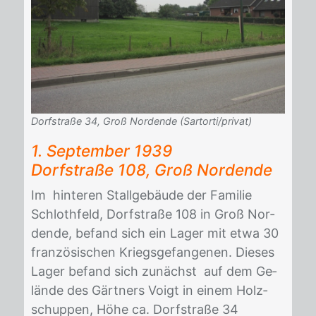
Dorfstraße 34, Groß Nordende (Sartorti/privat)
1. Sep­tem­ber 1939
Dorf­stra­ße 108, Groß Nor­den­de
Im hin­te­ren Stall­ge­bäu­de der Fa­mi­lie
Schlo­th­feld, Dorf­stra­ße 108 in Groß Nor­
den­de, be­fand sich ein La­ger mit etwa 30
fran­zö­si­schen Kriegs­ge­fan­ge­nen. Die­ses
La­ger be­fand sich zu­nächst auf dem Ge­
län­de des Gärt­ners Voigt in ei­nem Holz­
schup­pen, Höhe ca. Dorf­stra­ße 34