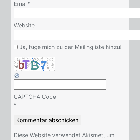
Email
*
Website
Ja, füge mich zu der Mailingliste hinzu!
CAPTCHA Code
*
Die­se Web­site ver­wen­det Akis­met, um