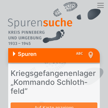
Spuren
Kriegs­ge­fan­ge­nen­la­ger
„Kom­man­do Schlo­th­
feld“
Auf Karte anzeigen