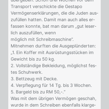
Trans­port ver­schick­te die Ge­sta­po
Ver­mö­gens­er­klä­run­gen, die die Ju­den aus­
zu­fül­len hat­ten. Da­mit man auch al­les er­
fas­sen konn­te, bat man dar­um „gut le­ser­
lich aus­zu­fül­len, wenn
mög­lich mit Schreib­ma­schi­ne“.
Mit­neh­men durf­ten die Aus­ge­plün­der­ten:
„1. Ein Kof­fer mit Aus­rüs­tungs­stü­cken im
Ge­wicht bis zu 50 kg.
2. Voll­stän­di­ge Be­klei­dung, mög­lichst fes­
tes Schuh­werk.
3. Bett­zeug mit De­cke.
4. Ver­pfle­gung für 14 Tg. bis 3 Wo­chen.
5. Bar­geld bis zu RM 50,-.“
Was mit dem üb­ri­gen Ver­mö­gen ge­schah,
wur­de in dem Schrei­ben eben­falls klar­ge­