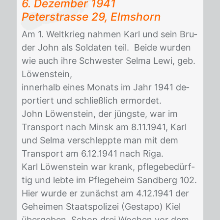
6. De­zem­ber 1941
Pe­ter­stras­se 29, Elms­horn
Am 1. Welt­krieg nah­men Karl und sein Bru­
der John als Sol­da­ten teil. Bei­de wur­den
wie auch ihre Schwes­ter Sel­ma Lewi, geb.
Lö­wen­stein,
in­ner­halb ei­nes Mo­nats im Jahr 1941 de­
por­tiert und schließ­lich er­mor­det.
John Lö­wen­stein, der jüngs­te, war im
Trans­port nach Minsk am 8.11.1941, Karl
und Sel­ma ver­schlepp­te man mit dem
Trans­port am 6.12.1941 nach Riga.
Karl Lö­wen­stein war krank, pfle­ge­be­dürf­
tig und leb­te im Pfle­ge­heim Sand­berg 102.
Hier wur­de er zu­nächst am 4.12.1941 der
Ge­hei­men Staats­po­li­zei (Ge­sta­po) Kiel
über­ge­ben. Schon drei Wo­chen vor dem