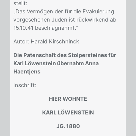
stellt:
„Das Ver­mö­gen der für die Eva­ku­ie­rung
vor­ge­se­he­nen Ju­den ist rück­wir­kend ab
15.10.41 be­schlag­nahmt.“
Au­tor: Ha­rald Kir­sch­ninck
Die Patenschaft des Stolpersteines für
Karl Löwenstein übernahm Anna
Haentjens
In­schrift:
HIER WOHNTE
KARL LÖWENSTEIN
JG. 1880