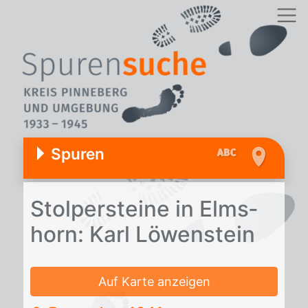
Spuren
Stol­per­stei­ne in Elms­
horn: Karl Lö­wen­stein
Auf Karte anzeigen