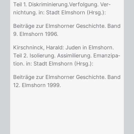
Teil 1. Dis­kri­mi­nie­rung.Ver­fol­gung. Ver­
nich­tung. in: Stadt Elms­horn (Hrsg.):
Bei­trä­ge zur Elms­hor­ner Ge­schich­te. Band
9. Elms­horn 1996.
Kir­sch­ninck, Ha­rald: Ju­den in Elms­horn.
Teil 2. Iso­lie­rung. As­si­mi­lie­rung. Eman­zi­pa­
ti­on. in: Stadt Elms­horn (Hrsg.):
Bei­trä­ge zur Elms­hor­ner Ge­schich­te. Band
12. Elms­horn 1999.