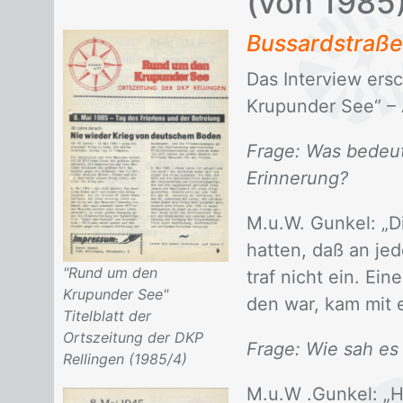
(von 1985
Bus­sard­stra­ße
Das In­ter­view er
Krupun­der See“ – 
Frage: Was bedeute
Erinnerung?
M.u.W. Gun­kel: „Die
hat­ten, daß an je
"Rund um den
traf nicht ein. Eine
Krupunder See"
den war, kam mit ei
Titelblatt der
Ortszeitung der DKP
Frage: Wie sah es 
Rellingen (1985/4)
M.u.W .Gun­kel: „Hie