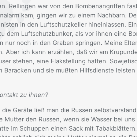
n. Rel­lin­gen war von den Bom­ben­an­grif­fen fast
alarm kam, gin­gen wir zu ei­nem Nach­barn. De
s­ten in den Luft­schutz­kel­ler hin­ein­las­sen. Ei
 zu dem Luft­schutz­bun­ker, als vor ih­nen eine B
en nur noch in den Gra­ben sprin­gen. Mei­ne El­te
 Aber ich kann er­zäh­len, daß wir am Krupun­de
ser ste­hen, eine Flak­stel­lung hat­ten. So­wje­ti­s
in Ba­ra­cken und sie muß­ten Hilfs­diens­te leis­te
Kontakt zu ihnen?
die Ge­rä­te ließ man die Rus­sen selbst­ver­ständ­
e Mut­ter den Rus­sen, wenn sie Was­ser bei uns h
t­te im Schup­pen ei­nen Sack mit Ta­bak­blät­tern