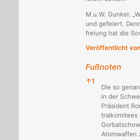
M.u.W. Gun­kel: „Wi
und ge­fei­ert. Denn
frei­ung hat die So­
Veröffentlicht vo
Fußnoten
↑
1
Die so ge­nan
in der Schwei
Prä­si­dent Ro
tral­ko­mi­tee
Gor­bat­schow
Atom­waf­fen 