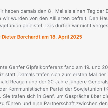
r ha­ben da­mals den 8 . Mai als ei­nen Tag der Be
 wir wur­den von den Al­li­ier­ten be­freit. Den Hau
wjet­uni­on ge­leis­tet. Das dür­fen wir nicht ver­ges
n Dieter Borchardt am
18. April 2025
n­te Gen­fer Gip­fel­kon­fe­renz fand am 19. und 2
z statt. Da­mals tra­fen sich zum ers­ten Mal der 
­nald Rea­gan und der 20 Jah­re jün­ge­re Ge­ne­ral­
s der Kom­mu­nis­ti­schen Par­tei der So­wjet­uni­on 
. Sie tra­fen sich in Genf, um Ge­sprä­che über die
zu füh­ren und eine Part­ner­schaft zwi­schen den V