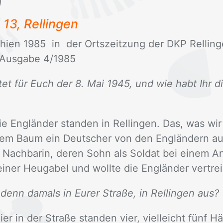
)
 13, Rel­lin­gen
­schien 1985 in der Orts­zeit­zung der DKP Rel­li
Aus­ga­be 4/​1985
t für Euch der 8. Mai 1945, und wie habt Ihr d
 Eng­län­der stan­den in Rel­lin­gen. Das, was wir 
­dem Baum ein Deut­scher von den Eng­län­dern auf
 Nach­ba­rin, de­ren Sohn als Sol­dat bei ei­nem An­
­ner Heu­ga­bel und woll­te die Eng­län­der ver­trei
denn damals in Eurer Straße, in Rellingen aus?
r in der Stra­ße stan­den vier, viel­leicht fünf Häu­