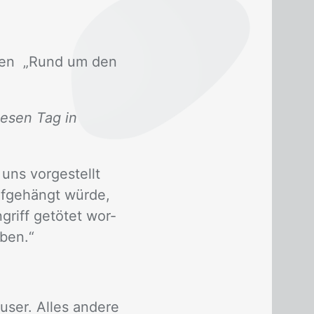
n­gen „Rund um den
iesen Tag in
uns vor­ge­stellt
­ge­hängt wür­de,
griff ge­tö­tet wor­
­ben.“
ser. Al­les an­de­re