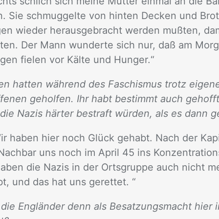
ts schlich sich mei­ne Mut­ter ein­mal an die Ba­
en. Sie schmug­gel­te von hin­ten De­cken und Brot
n wie­der her­aus­ge­bracht wer­den muß­ten, da­m
­ten. Der Mann wun­der­te sich nur, daß am Mor­g
­gen fie­len vor Käl­te und Hun­ger.“
ien hatten während des Faschismus trotz eige
fenen geholfen. Ihr habt bestimmt auch gehofft
die Nazis härter bestraft würden, als es dann g
r ha­ben hier noch Glück ge­habt. Nach der Ka­pi­tu
Nach­bar uns noch im April 45 ins Kon­zen­tra­ti­ons
t ha­ben die Na­zis in der Orts­grup­pe auch nicht
t, und das hat uns ge­ret­tet. “
die Engländer denn als Besatzungsmacht hier in