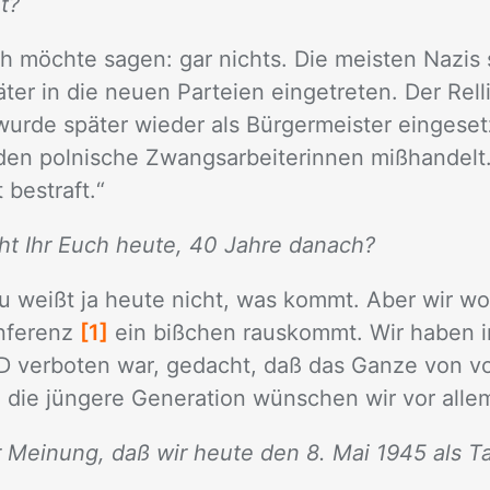
t?
h möch­te sa­gen: gar nichts. Die meis­ten Na­zis 
ter in die neu­en Par­tei­en ein­ge­tre­ten. Der Rel­l
wur­de spä­ter wie­der als Bür­ger­meis­ter ein­ge­s
n pol­ni­sche Zwangs­ar­bei­te­rin­nen miß­han­delt. 
be­straft.“
t Ihr Euch heute, 40 Jahre danach?
u weißt ja heu­te nicht, was kommt. Aber wir wol
­fe­renz
[1]
ein biß­chen raus­kommt. Wir ha­ben in
D ver­bo­ten war, ge­dacht, daß das Gan­ze von vo
 die jün­ge­re Ge­ne­ra­ti­on wün­schen wir vor al­le
r Meinung, daß wir heute den 8. Mai 1945 als T