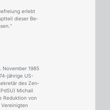
­frei­ung er­lebt
pt­teil die­ser Be­
­sen.“
0. No­vem­ber 1985
74-jäh­ri­ge US-
se­kre­tär des Zen­
(KPdSU) Mi­ch­ail
 Re­duk­ti­on von
er­ei­nig­ten