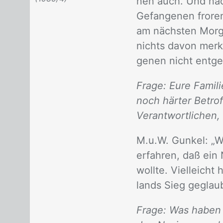
nen auch. Und nach
Ge­fan­ge­nen fro­r
am nächs­ten Mor­ge
nichts da­von merk
ge­nen nicht ent­ge
Frage: Eure Famil
noch härter Betrof
Verantwortlichen, 
M.u.W. Gun­kel: „Wi
er­fah­ren, daß ein 
woll­te. Viel­leich
lands Sieg ge­glaub
Frage: Was haben 