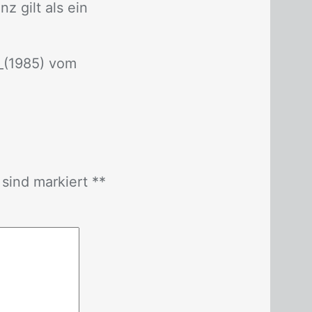
nz gilt als ein
_(1985)
vom
r sind mar­kiert *
*