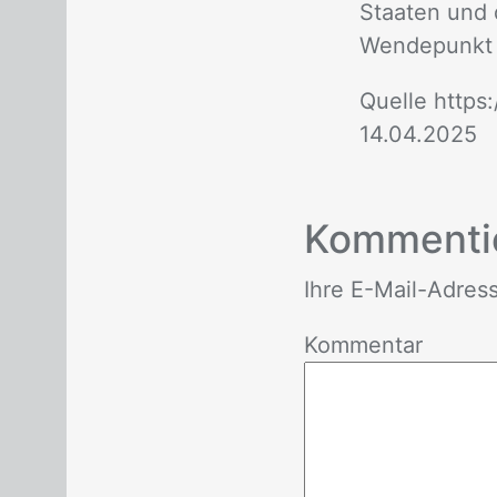
Staa­ten und d
Wen­de­punkt 
Quel­le
https
14.04.2025
Fußnoten
Kom­men­ti
Ihre E-Mail-Adres­se 
Kommentar