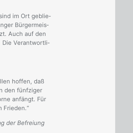
sind im Ort ge­blie­
in­ger Bür­ger­meis­
etzt. Auch auf den
Die Ver­ant­wort­li­
­len hof­fen, daß
 den fünf­zi­ger
r­ne an­fängt. Für
m Frie­den.“
ag der Befreiung