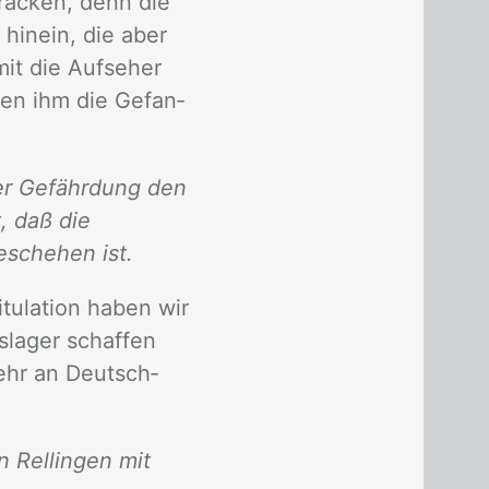
ra­cken, denn die
 hin­ein, die aber
it die Auf­se­her
en ihm die Ge­fan­
ner Gefährdung den
, daß die
eschehen ist.
­la­ti­on ha­ben wir
­la­ger schaf­fen
 mehr an Deutsch­
 Rellingen mit