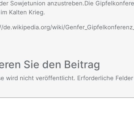
er So­wjet­uni­on an­zu­stre­ben.Die Gip­fel­kon­fe­re
im Kal­ten Krieg.
://de.wikipedia.org/wiki/Genfer_Gipfelkonferenz
e­ren Sie den Bei­trag
wird nicht ver­öf­fent­licht. Er­for­der­li­che Fel­de