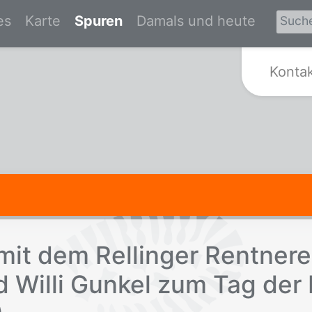
es
Karte
Spuren
Damals und heute
Zur Startseite von Spurensuche Kr
Konta
 mit dem Rel­lin­ger Rent­ner­
 Wil­li Gun­kel zum Tag der B