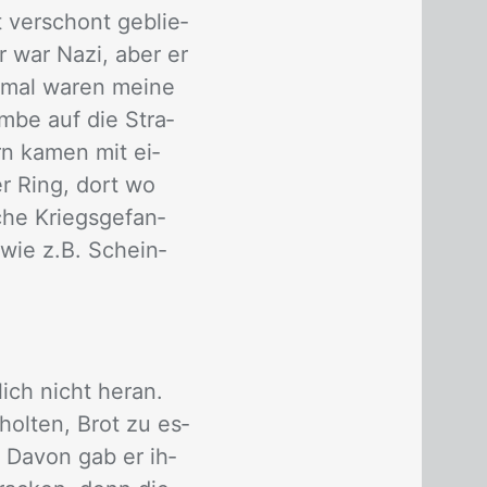
 ver­schont ge­blie­
r war Nazi, aber er
n­mal wa­ren mei­ne
om­be auf die Stra­
rn ka­men mit ei­
r Ring, dort wo
che Kriegs­ge­fan­
n wie z.B. Schein­
lich nicht her­an.
ol­ten, Brot zu es­
. Da­von gab er ih­