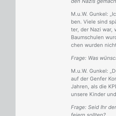
den Nazis gemach
M.u.W. Gun­kel: „Ic
ben. Vie­le sind spä­
ter, der Nazi war, 
Baum­schu­len wur­de
chen wur­den nicht 
Frage: Was wünsch
M.u.W. Gun­kel: „D
auf der Gen­fer Kon
Jah­ren, als die KP
un­se­re Kin­der und
Frage: Seid Ihr de
feiern sollten?