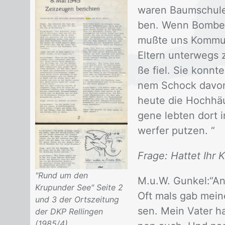
wa­ren Baum­schu­le
ben. Wenn Bom­ben­
muß­te uns Kom­mu­ni
El­tern un­ter­wegs
ße fiel. Sie konn­t
nem Schock da­von.
heu­te die Hoch­häu­
ge­ne leb­ten dort 
wer­fer put­zen. “
Frage: Hattet Ihr 
"Rund um den
M.u.W. Gun­kel:“An 
Krupunder See" Seite 2
Oft mals gab mei­n
und 3 der Ortszeitung
sen. Mein Va­ter ha
der DKP Rellingen
(1985/4)