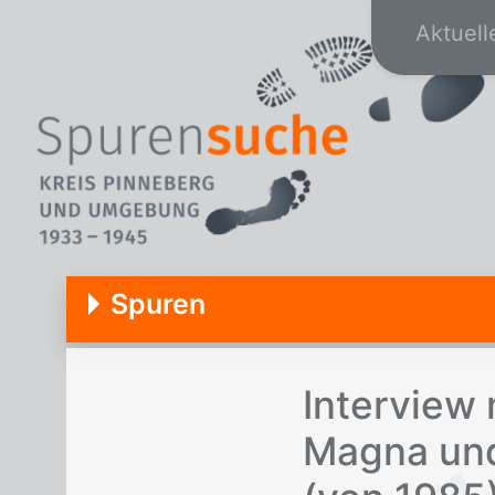
Aktuell
Spuren
In­ter­view
Ma­gna und