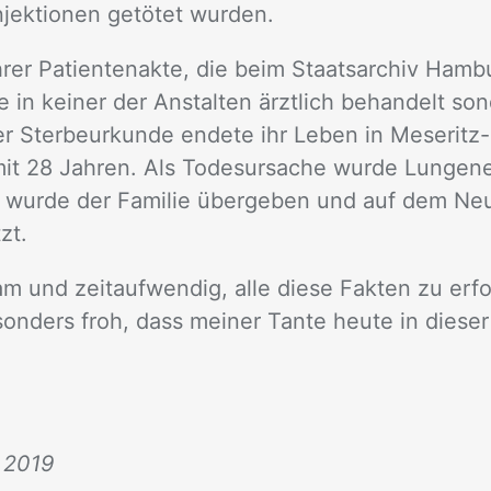
­jek­tio­nen ge­tö­tet wur­den.
rer Pa­ti­en­ten­ak­te, die beim Staats­ar­chiv Ham­b
 in kei­ner der An­stal­ten ärzt­lich be­han­delt son
r Ster­be­ur­kun­de en­de­te ihr Le­ben in Me­se­rit
t 28 Jah­ren. Als To­des­ur­sa­che wur­de Lun­gen­
wur­de der Fa­mi­lie über­ge­ben und auf dem Neu­
tzt.
 und zeit­auf­wen­dig, alle die­se Fak­ten zu er­f
n­ders froh, dass mei­ner Tan­te heu­te in die­se
. 2019