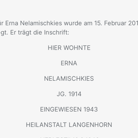
ür Erna Nela­misch­kies wur­de am 15. Fe­bru­ar 2019
gt. Er trägt die In­schrift:
HIER WOHN­TE
ERNA
NELA­MISCH­KIES
JG. 1914
EIN­GE­WIE­SEN 1943
HEIL­AN­STALT LAN­GEN­HORN