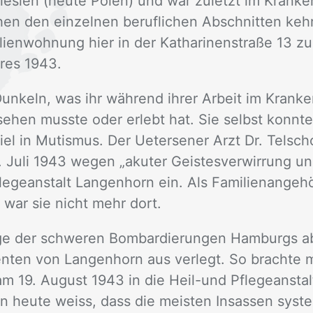
le­si­en (heu­te Po­len) und war zu­letzt im Kran­k
hen den ein­zel­nen be­ruf­li­chen Ab­schnit­ten keh
­li­en­woh­nung hier in der Ka­tha­ri­nen­stra­ße 13 z
­res 1943.
un­keln, was ihr wäh­rend ih­rer Ar­beit im Kran­ke
­se­hen muss­te oder er­lebt hat. Sie selbst konn­
iel in Mu­tis­mus. Der Ue­ter­sener Arzt Dr. Tel­s
Juli 1943 we­gen „aku­ter Geis­tes­ver­wir­rung und
­ge­an­stalt Lan­gen­horn ein. Als Fa­mi­li­en­an­ge­hö
, war sie nicht mehr dort.
ol­ge der schwe­ren Bom­bar­die­run­gen Ham­burgs 
i­en­ten von Lan­gen­horn aus ver­legt. So brach­t
am 19. Au­gust 1943 in die Heil-und Pfle­ge­an­stal
 heu­te weiss, dass die meis­ten In­sas­sen sys­te­