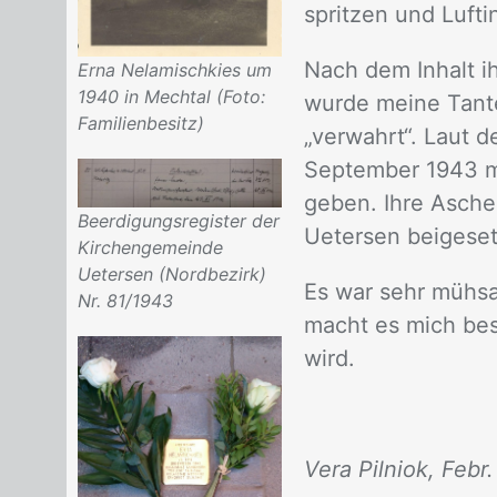
sprit­zen und Luft­in
Nach dem In­halt ih­
Erna Nelamischkies um
1940 in Mechtal (Foto:
wur­de mei­ne Tan­te
Familienbesitz)
„ver­wahrt“. Laut de
Sep­tem­ber 1943 mi
ge­ben. Ihre Asche 
Beerdigungsregister der
Ue­ter­sen bei­ge­se
Kirchengemeinde
Uetersen (Nordbezirk)
Es war sehr müh­sam
Nr. 81/1943
macht es mich be­so
wird.
Vera Pilniok, Febr