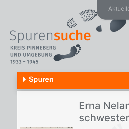
Aktuell
Spuren
Erna Nela­
schwes­ter 