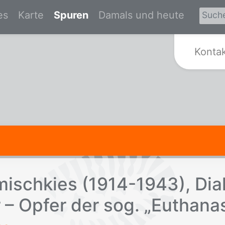
es
Karte
Spuren
Damals und heute
Zur Startseite von Spurensuche Kr
Konta
misch­kies (1914-1943), Dia­k
– Op­fer der sog. „Eu­tha­na­