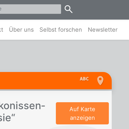
eis Pinneberg und Umgebung
kt
Über uns
Selbst forschen
Newsletter
o­nis­sen­
Auf Karte
sie“
anzeigen