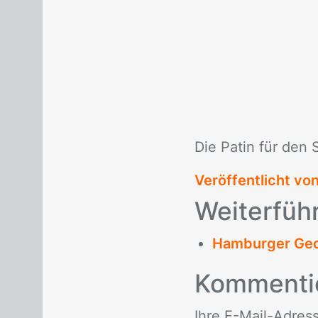
Die Pa­tin für den S
Veröffentlicht vo
Wei­ter­füh
Hamburger Ged
Kom­men­ti
Ihre E-Mail-Adres­se 