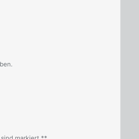
­ben.
r sind mar­kiert *
*