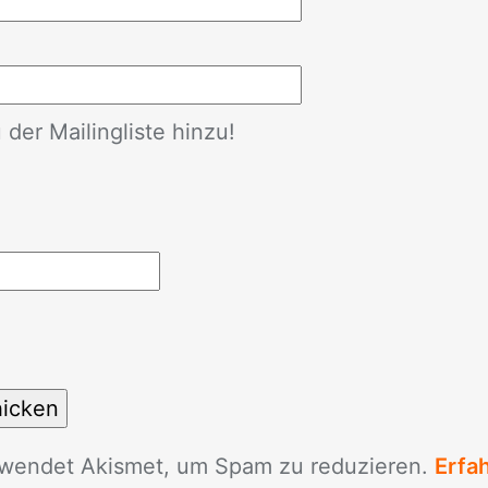
der Mailingliste hinzu!
­wen­det Akis­met, um Spam zu re­du­zie­ren.
Erfa