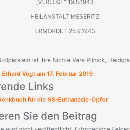
„VER­LEGT“ 19.8.1943
HEIL­AN­STALT ME­SE­RITZ
ER­MOR­DET 25.9.1943
tol­per­stein ist ihre Nich­te Vera Pil­ni­ok, Heid­gra
n Erhard Vogt am
17. Februar 2019
­ren­de Links
enkbuch für die NS-Euthanasie-Opfer
e­ren Sie den Bei­trag
wird nicht ver­öf­fent­licht. Er­for­der­li­che Fel­de