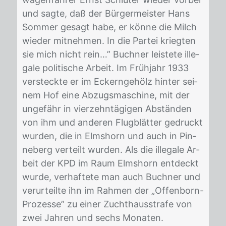
und sag­te, daß der Bür­ger­meis­ter Hans
Som­mer ge­sagt habe, er kön­ne die Milch
wie­der mit­neh­men. In die Par­tei krieg­ten
sie mich nicht rein…” Buch­ner leis­te­te il­le­
ga­le po­li­ti­sche Ar­beit. Im Früh­jahr 1933
ver­steck­te er im Eckern­ge­hölz hin­ter sei­
nem Hof eine Ab­zugs­ma­schi­ne, mit der
un­ge­fähr in vier­zehn­tä­gi­gen Ab­stän­den
von ihm und an­de­ren Flug­blät­ter ge­druckt
wur­den, die in Elms­horn und auch in Pin­
ne­berg ver­teilt wur­den. Als die il­le­ga­le Ar­
beit der KPD im Raum Elms­horn ent­deckt
wur­de, ver­haf­te­te man auch Buch­ner und
ver­ur­teil­te ihn im Rah­men der „Of­fen­born-
Pro­zes­se” zu ei­ner Zucht­haus­stra­fe von
zwei Jah­ren und sechs Mo­na­ten.