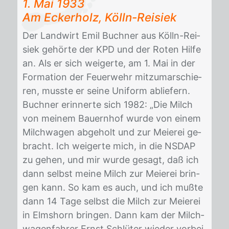
1. Mai 1933
Am Eck­er­holz, Kölln-Rei­siek
Der Land­wirt Emil Buch­ner aus Kölln-Rei­
siek ge­hör­te der KPD und der Ro­ten Hil­fe
an. Als er sich wei­ger­te, am 1. Mai in der
For­ma­ti­on der Feu­er­wehr mit­zu­mar­schie­
ren, muss­te er sei­ne Uni­form ab­lie­fern.
Buch­ner er­in­ner­te sich 1982: „Die Milch
von mei­nem Bau­ern­hof wur­de von ei­nem
Milch­wa­gen ab­ge­holt und zur Meie­rei ge­
bracht. Ich wei­ger­te mich, in die NS­DAP
zu ge­hen, und mir wur­de ge­sagt, daß ich
dann selbst mei­ne Milch zur Meie­rei brin­
gen kann. So kam es auch, und ich muß­te
dann 14 Tage selbst die Milch zur Meie­rei
in Elms­horn brin­gen. Dann kam der Milch­
wa­gen­fah­rer Ernst Schlü­ter wie­der vor­bei