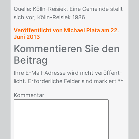
Quel­le: Kölln-Rei­siek. Eine Ge­mein­de stellt
sich vor, Kölln-Rei­siek 1986
Veröffentlicht von Michael Plata am
22.
Juni 2013
Kom­men­tie­ren Sie den
Bei­trag
Ihre E-Mail-Adres­se wird nicht ver­öf­fent­
licht. Er­for­der­li­che Fel­der sind mar­kiert *
*
Kommentar