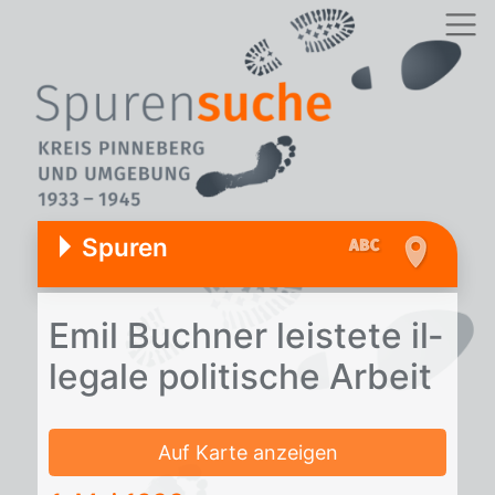
Spuren
Emil Buch­ner leis­te­te il­
le­ga­le po­li­ti­sche Ar­beit
Auf Karte anzeigen