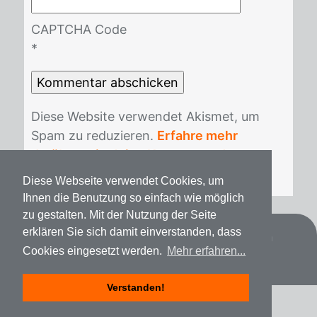
CAPTCHA Code
*
Die­se Web­site ver­wen­det Akis­met, um
Spam zu re­du­zie­ren.
Erfahre mehr
darüber, wie deine Kommentardaten
verarbeitet werden
.
Diese Webseite verwendet Cookies, um
Ihnen die Benutzung so einfach wie möglich
zu gestalten. Mit der Nutzung der Seite
erklären Sie sich damit einverstanden, dass
Datenschutz
Impressum
Spenden
Cookies eingesetzt werden.
Mehr erfahren...
Verstanden!