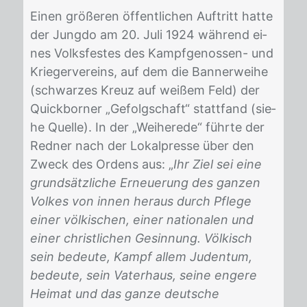
Ei­nen grö­ße­ren öf­fent­li­chen Auf­tritt hat­te
der Jung­do am 20. Juli 1924 wäh­rend ei­
nes Volks­fes­tes des Kampf­ge­nos­sen- und
Krie­ger­ver­eins, auf dem die Ban­ner­wei­he
(schwar­zes Kreuz auf wei­ßem Feld) der
Quick­bor­ner „Ge­folg­schaft“ statt­fand (sie­
he Quel­le). In der „Wei­he­re­de“ führ­te der
Red­ner nach der Lo­kal­pres­se über den
Zweck des Or­dens aus: „
Ihr Ziel sei eine
grundsätzliche Erneuerung des ganzen
Volkes von innen heraus durch Pflege
einer völkischen, einer nationalen und
einer christlichen Gesinnung. Völkisch
sein bedeute, Kampf allem Judentum,
bedeute, sein Vaterhaus, seine engere
Heimat und das ganze deutsche