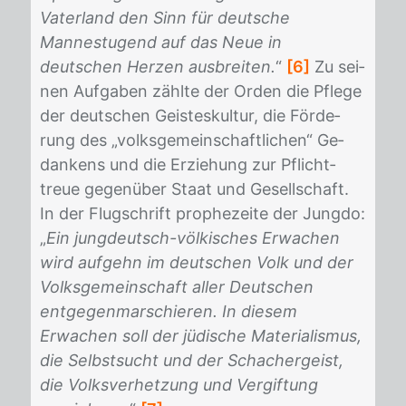
Vaterland den Sinn für deutsche
Mannestugend auf das Neue in
deutschen Herzen ausbreiten.
“
[6]
Zu sei­
nen Auf­ga­ben zähl­te der Or­den die Pfle­ge
der deut­schen Geis­tes­kul­tur, die För­de­
rung des „volks­ge­mein­schaft­li­chen“ Ge­
dan­kens und die Er­zie­hung zur Pflicht­
treue ge­gen­über Staat und Ge­sell­schaft.
In der Flug­schrift pro­phe­zei­te der Jung­do:
„
Ein jungdeutsch-völkisches Erwachen
wird aufgehn im deutschen Volk und der
Volksgemeinschaft aller Deutschen
entgegenmarschieren. In diesem
Erwachen soll der jüdische Materialismus,
die Selbstsucht und der Schachergeist,
die Volksverhetzung und Vergiftung