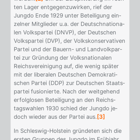
ten La­ger ent­ge­gen­zu­wir­ken, rief der
Jung­do Ende 1929 un­ter Be­tei­li­gung ein­
zel­ner Mit­glie­der u.a. der Deutsch­na­tio­na­
len Volks­par­tei (DNVP), der Deut­schen
Volks­par­tei (DVP), der Volks­kon­ser­va­ti­ven
Par­tei und der Bau­ern- und Land­volk­par­
tei zur Grün­dung der Volks­na­tio­na­len
Reichs­ver­ei­ni­gung auf, die we­nig spä­ter
mit der li­be­ra­len Deut­schen De­mo­kra­ti­
schen Par­tei (DDP) zur Deut­schen Staats­
par­tei fu­sio­nier­te. Nach der weit­ge­hend
er­folg­lo­sen Be­tei­li­gung an den Reichs­
tags­wah­len 1930 schied der Jung­do je­
doch wie­der aus der Par­tei aus.
[3]
In Schles­wig-Hol­stein grün­de­ten sich die
ers­ten Grup­pen des Jung­do im Früh­jahr