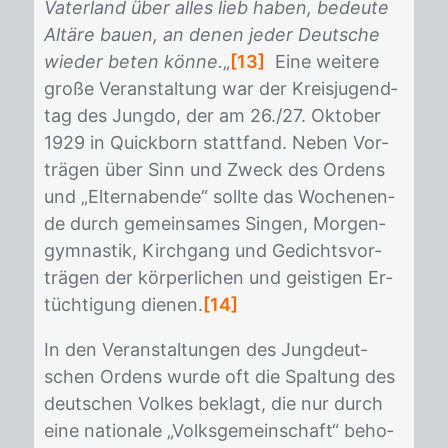
Vaterland über alles lieb haben, bedeute
Altäre bauen, an denen jeder Deutsche
wieder beten könne.
„
[13]
Eine wei­te­re
gro­ße Ver­an­stal­tung war der Kreis­ju­gend­
tag des Jung­do, der am 26./​27. Ok­to­ber
1929 in Quick­born statt­fand. Ne­ben Vor­
trä­gen über Sinn und Zweck des Or­dens
und „El­tern­aben­de“ soll­te das Wo­chen­en­
de durch ge­mein­sa­mes Sin­gen, Mor­gen­
gym­nas­tik, Kirch­gang und Ge­dichts­vor­
trä­gen der kör­per­li­chen und geis­ti­gen Er­
tüch­ti­gung die­nen.
[14]
In den Ver­an­stal­tun­gen des Jung­deut­
schen Or­dens wur­de oft die Spal­tung des
deut­schen Vol­kes be­klagt, die nur durch
eine na­tio­na­le „Volks­ge­mein­schaft“ be­ho­