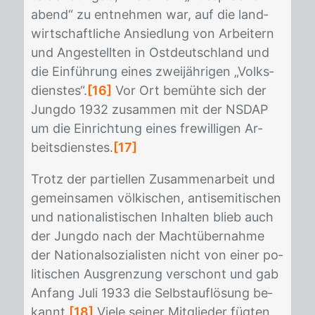
abend“ zu ent­neh­men war, auf die land­
wirt­schaft­li­che An­sied­lung von Ar­bei­tern
und An­ge­stell­ten in Ost­deutsch­land und
die Ein­füh­rung ei­nes zwei­jäh­ri­gen „Volks­
diens­tes“.
[16]
Vor Ort be­müh­te sich der
Jung­do 1932 zu­sam­men mit der NS­DAP
um die Ein­rich­tung ei­nes frewil­li­gen Ar­
beits­diens­tes.
[17]
Trotz der par­ti­el­len Zu­sam­men­ar­beit und
ge­mein­sa­men völ­ki­schen, an­ti­se­mi­ti­schen
und na­tio­na­lis­ti­schen In­hal­ten blieb auch
der Jung­do nach der Macht­über­nah­me
der Na­tio­nal­so­zia­lis­ten nicht von ei­ner po­
li­ti­schen Aus­gren­zung ver­schont und gab
An­fang Juli 1933 die Selbst­auf­lö­sung be­
kannt.
[18]
Vie­le sei­ner Mit­glie­der füg­ten