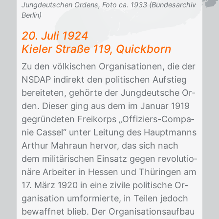
Jungdeutschen Ordens, Foto ca. 1933 (Bundesarchiv
Berlin)
20. Juli 1924
Kie­ler Stra­ße 119, Quick­born
Zu den völ­ki­schen Or­ga­ni­sa­tio­nen, die der
NS­DAP in­di­rekt den po­li­ti­schen Auf­stieg
be­rei­te­ten, ge­hör­te der Jung­deut­sche Or­
den. Die­ser ging aus dem im Ja­nu­ar 1919
ge­grün­de­ten Frei­korps „Of­fi­ziers-Com­pa­
nie Cas­sel“ un­ter Lei­tung des Haupt­manns
Ar­thur Mahraun her­vor, das sich nach
dem mi­li­tä­ri­schen Ein­satz ge­gen re­vo­lu­tio­
nä­re Ar­bei­ter in Hes­sen und Thü­rin­gen am
17. März 1920 in eine zi­vi­le po­li­ti­sche Or­
ga­ni­sa­ti­on um­for­mier­te, in Tei­len je­doch
be­waff­net blieb. Der Or­ga­ni­sa­ti­ons­auf­bau