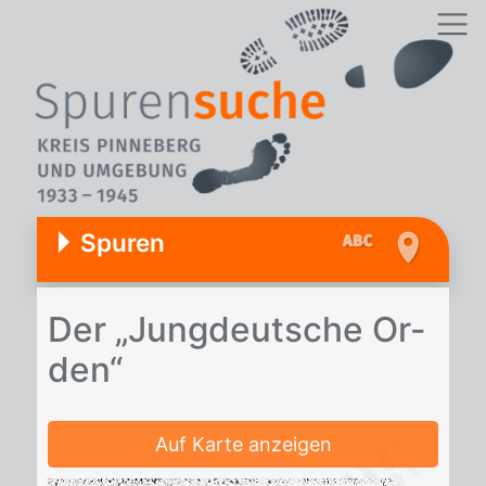
Spuren
Der „Jung­deut­sche Or­
den“
Auf Karte anzeigen