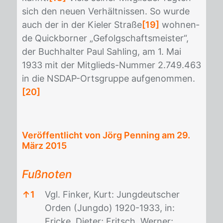
sich den neu­en Ver­hält­nis­sen. So wur­de
auch der in der Kie­ler Stra­ße
[19]
woh­nen­
de Quick­bor­ner „Ge­folg­schafts­meis­ter“,
der Buch­hal­ter Paul Sah­ling, am 1. Mai
1933 mit der Mit­glieds-Num­mer 2.749.463
in die NS­DAP-Orts­grup­pe auf­ge­nom­men.
[20]
Veröffentlicht von Jörg Penning am
29.
März 2015
Fußnoten
↑
1
Vgl. Finker, Kurt: Jungdeutscher
Orden (Jungdo) 1920-1933, in:
Fricke, Dieter; Fritsch, Werner;