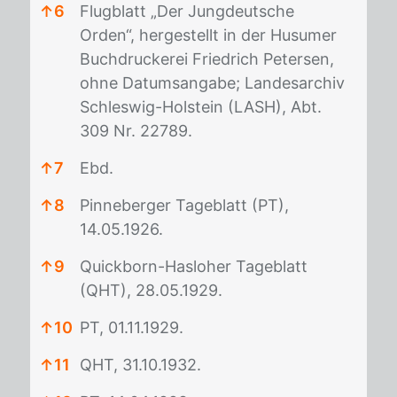
↑
6
Flugblatt „Der Jungdeutsche
Orden“, hergestellt in der Husumer
Buchdruckerei Friedrich Petersen,
ohne Datumsangabe; Landesarchiv
Schleswig-Holstein (LASH), Abt.
309 Nr. 22789.
↑
7
Ebd.
↑
8
Pinneberger Tageblatt (PT),
14.05.1926.
↑
9
Quickborn-Hasloher Tageblatt
(QHT), 28.05.1929.
↑
10
PT, 01.11.1929.
↑
11
QHT, 31.10.1932.