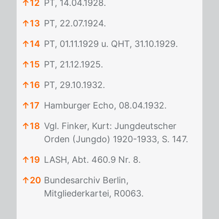
↑
12
PT, 14.04.1928.
↑
13
PT, 22.07.1924.
↑
14
PT, 01.11.1929 u. QHT, 31.10.1929.
↑
15
PT, 21.12.1925.
↑
16
PT, 29.10.1932.
↑
17
Hamburger Echo, 08.04.1932.
↑
18
Vgl. Finker, Kurt: Jungdeutscher
Orden (Jungdo) 1920-1933, S. 147.
↑
19
LASH, Abt. 460.9 Nr. 8.
↑
20
Bundesarchiv Berlin,
Mitgliederkartei, R0063.
Fußnoten