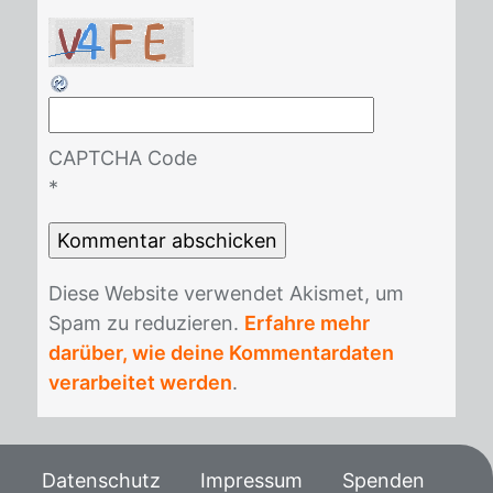
CAPTCHA Code
*
Die­se Web­site ver­wen­det Akis­met, um
Spam zu re­du­zie­ren.
Erfahre mehr
darüber, wie deine Kommentardaten
verarbeitet werden
.
Datenschutz
Impressum
Spenden