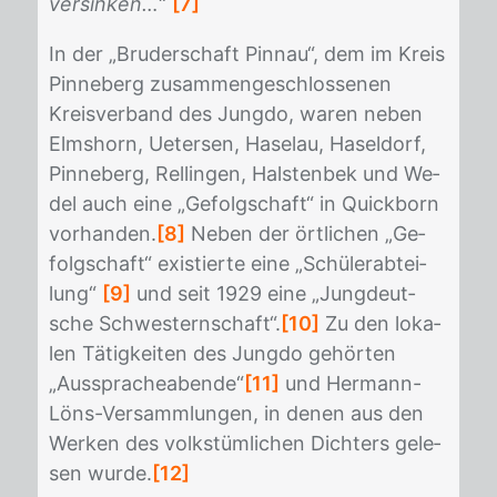
versinken…
“
[7]
In der „Bru­der­schaft Pinnau“, dem im Kreis
Pin­ne­berg zu­sam­men­ge­schlos­se­nen
Kreis­ver­band des Jung­do, wa­ren ne­ben
Elms­horn, Ue­ter­sen, Ha­selau, Ha­sel­dorf,
Pin­ne­berg, Rel­lin­gen, Hals­ten­bek und We­
del auch eine „Ge­folg­schaft“ in Quick­born
vor­han­den.
[8]
Ne­ben der ört­li­chen „Ge­
folg­schaft“ exis­tier­te eine „Schü­ler­ab­tei­
lung“
[9]
und seit 1929 eine „Jung­deut­
sche Schwes­tern­schaft“.
[10]
Zu den lo­ka­
len Tä­tig­kei­ten des Jung­do ge­hör­ten
„Aus­spra­che­aben­de“
[11]
und Her­mann-
Löns-Ver­samm­lun­gen, in de­nen aus den
Wer­ken des volks­tüm­li­chen Dich­ters ge­le­
sen wur­de.
[12]