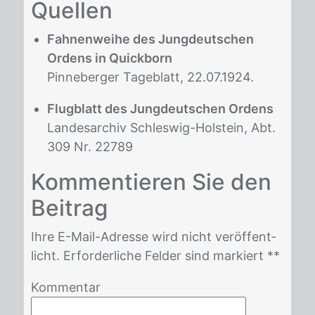
Quel­len
Fahnenweihe des Jungdeutschen
Ordens in Quickborn
Pinneberger Tageblatt, 22.07.1924.
Flugblatt des Jungdeutschen Ordens
Landesarchiv Schleswig-Holstein, Abt.
309 Nr. 22789
Kom­men­tie­ren Sie den
Bei­trag
Ihre E-Mail-Adres­se wird nicht ver­öf­fent­
licht. Er­for­der­li­che Fel­der sind mar­kiert *
*
Kommentar