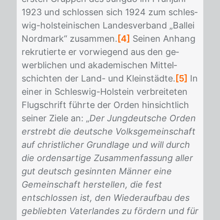
1923 und schlos­sen sich 1924 zum schles­
wig-hol­stei­ni­schen Lan­des­ver­band „Bal­lei
Nord­mark“ zu­sam­men.
[4]
Sei­nen An­hang
re­kru­tier­te er vor­wie­gend aus den ge­
werb­li­chen und aka­de­mi­schen Mit­tel­
schich­ten der Land- und Klein­städ­te.
[5]
In
ei­ner in Schles­wig-Hol­stein ver­brei­te­ten
Flug­schrift führ­te der Or­den hin­sicht­lich
sei­ner Zie­le an: „
Der Jungdeutsche Orden
erstrebt die deutsche Volksgemeinschaft
auf christlicher Grundlage und will durch
die ordensartige Zusammenfassung aller
gut deutsch gesinnten Männer eine
Gemeinschaft herstellen, die fest
entschlossen ist, den Wiederaufbau des
gebliebten Vaterlandes zu fördern und für