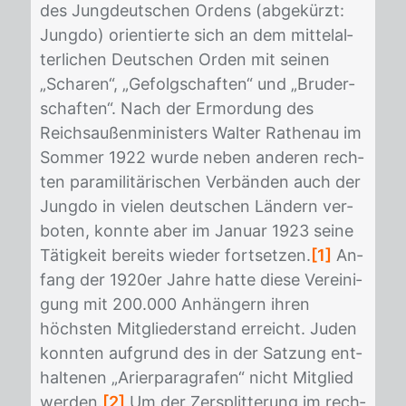
des Jung­deut­schen Or­dens (ab­ge­kürzt:
Jung­do) ori­en­tier­te sich an dem mit­tel­al­
ter­li­chen Deut­schen Or­den mit sei­nen
„Scha­ren“, „Ge­folg­schaf­ten“ und „Bru­der­
schaf­ten“. Nach der Er­mor­dung des
Reichs­au­ßen­mi­nis­ters Wal­ter Ra­then­au im
Som­mer 1922 wur­de ne­ben an­de­ren rech­
ten pa­ra­mi­li­tä­ri­schen Ver­bän­den auch der
Jung­do in vie­len deut­schen Län­dern ver­
bo­ten, konn­te aber im Ja­nu­ar 1923 sei­ne
Tä­tig­keit be­reits wie­der fort­set­zen.
[1]
An­
fang der 1920er Jah­re hat­te die­se Ver­ei­ni­
gung mit 200.000 An­hän­gern ih­ren
höchs­ten Mit­glie­der­stand er­reicht. Ju­den
konn­ten auf­grund des in der Sat­zung ent­
hal­te­nen „Ari­er­pa­ra­gra­fen“ nicht Mit­glied
wer­den.
[2]
Um der Zer­split­te­rung im rech­