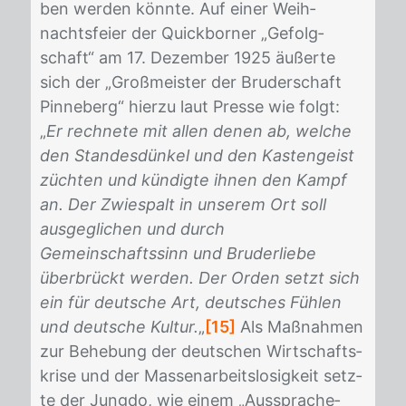
ben wer­den könn­te. Auf ei­ner Weih­
nachts­fei­er der Quick­bor­ner „Ge­folg­
schaft“ am 17. De­zem­ber 1925 äu­ßer­te
sich der „Groß­meis­ter der Bru­der­schaft
Pin­ne­berg“ hier­zu laut Pres­se wie folgt:
„
Er rechnete mit allen denen ab, welche
den Standesdünkel und den Kastengeist
züchten und kündigte ihnen den Kampf
an. Der Zwiespalt in unserem Ort soll
ausgeglichen und durch
Gemeinschaftssinn und Bruderliebe
überbrückt werden. Der Orden setzt sich
ein für deutsche Art, deutsches Fühlen
und deutsche Kultur.
„
[15]
Als Maß­nah­men
zur Be­he­bung der deut­schen Wirt­schafts­
kri­se und der Mas­sen­ar­beits­lo­sig­keit setz­
te der Jung­do, wie ei­nem „Aus­spra­che­