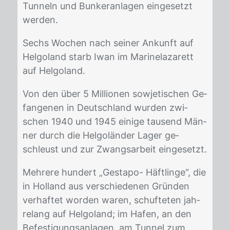
Tun­neln und Bun­ker­an­la­gen ein­ge­setzt
wer­den.
Sechs Wo­chen nach sei­ner An­kunft auf
Hel­go­land starb Iwan im Ma­ri­nela­za­rett
auf Hel­go­land.
Von den über 5 Mil­lio­nen so­wje­ti­schen Ge­
fan­ge­nen in Deutsch­land wur­den zwi­
schen 1940 und 1945 ei­ni­ge tau­send Män­
ner durch die Hel­go­län­der La­ger ge­
schleust und zur Zwangs­ar­beit ein­ge­setzt.
Meh­re­re hun­dert „Ge­sta­po- Häft­lin­ge“, die
in Hol­land aus ver­schie­de­nen Grün­den
ver­haf­tet wor­den wa­ren, schuf­te­ten jah­
re­lang auf Hel­go­land; im Ha­fen, an den
Be­fes­ti­gungs­an­la­gen, am Tun­nel zum