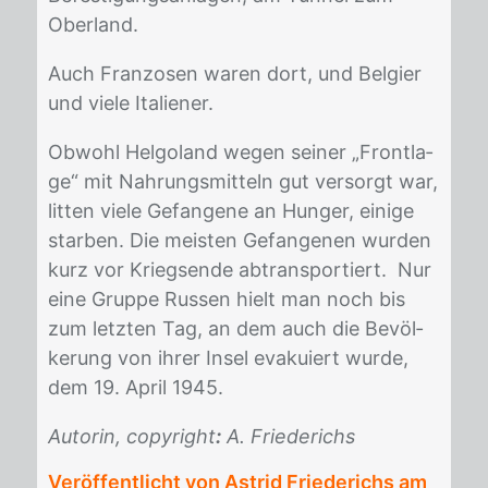
Ober­land.
Auch Fran­zo­sen wa­ren dort, und Bel­gi­er
und vie­le Ita­lie­ner.
Ob­wohl Hel­go­land we­gen sei­ner „Front­la­
ge“ mit Nah­rungs­mit­teln gut ver­sorgt war,
lit­ten vie­le Ge­fan­ge­ne an Hun­ger, ei­ni­ge
star­ben. Die meis­ten Ge­fan­ge­nen wur­den
kurz vor Kriegs­en­de ab­trans­por­tiert. Nur
eine Grup­pe Rus­sen hielt man noch bis
zum letz­ten Tag, an dem auch die Be­völ­
ke­rung von ih­rer In­sel eva­ku­iert wur­de,
dem 19. April 1945.
Autorin, copyright
:
A. Friederichs
Veröffentlicht von Astrid Friederichs am