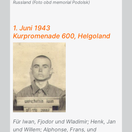
Russland (Foto obd memorial Podolsk)
1. Juni 1943
Kur­pro­me­na­de 600, Hel­go­land
Für
Iwan, Fjodor und Wladimir;
Henk, Jan
und Willem;
Alphonse, Frans, und