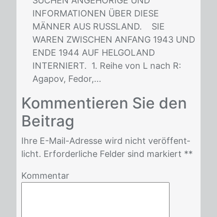
SUCHEN ANGEHÖRIGE UND
INFORMATIONEN ÜBER DIESE
MÄNNER AUS RUSSLAND. SIE
WAREN ZWISCHEN ANFANG 1943 UND
ENDE 1944 AUF HELGOLAND
INTERNIERT. 1. Reihe von L nach R:
Agapov, Fedor,...
Kom­men­tie­ren Sie den
Bei­trag
Ihre E-Mail-Adres­se wird nicht ver­öf­fent­
licht. Er­for­der­li­che Fel­der sind mar­kiert *
*
Kommentar