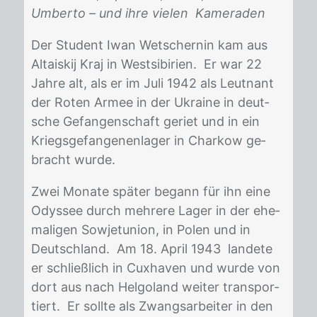
Umberto –
und ihre vielen Kameraden
Der Stu­dent Iwan Wet­schernin kam aus
Al­tais­kij Kraj in West­si­bi­ri­en. Er war 22
Jah­re alt, als er im Juli 1942 als Leut­nant
der Ro­ten Ar­mee in der Ukrai­ne in deut­
sche Ge­fan­gen­schaft ge­riet und in ein
Kriegs­ge­fan­ge­nen­la­ger in Char­kow ge­
bracht wur­de.
Zwei Mo­na­te spä­ter be­gann für ihn eine
Odys­see durch meh­re­re La­ger in der ehe­
ma­li­gen So­wjet­uni­on, in Po­len und in
Deutsch­land. Am 18. April 1943 lan­de­te
er schließ­lich in Cux­ha­ven und wur­de von
dort aus nach Hel­go­land wei­ter trans­por­
tiert. Er soll­te als Zwangs­ar­bei­ter in den