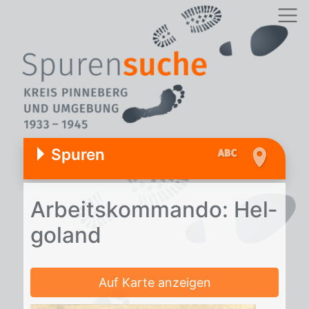
Spuren
Ar­beits­kom­man­do: Hel­
go­land
Auf Karte anzeigen