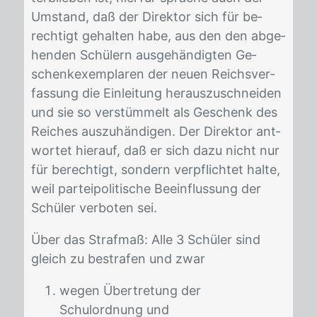
Um­stand, daß der Di­rek­tor sich für be­
rech­tigt ge­hal­ten habe, aus den den ab­ge­
hen­den Schü­lern aus­ge­hän­dig­ten Ge­
schenk­ex­em­pla­ren der neu­en Reichs­ver­
fas­sung die Ein­lei­tung her­aus­zu­schnei­den
und sie so ver­stüm­melt als Ge­schenk des
Rei­ches aus­zu­hän­di­gen. Der Di­rek­tor ant­
wor­tet hier­auf, daß er sich dazu nicht nur
für be­rech­tigt, son­dern ver­pflich­tet hal­te,
weil par­tei­po­li­ti­sche Be­ein­flus­sung der
Schü­ler ver­bo­ten sei.
Über das Straf­maß: Alle 3 Schü­ler sind
gleich zu be­stra­fen und zwar
wegen Übertretung der
Schulordnung und