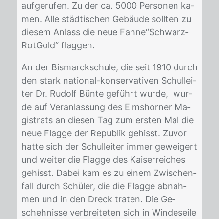
auf­ge­ru­fen. Zu der ca. 5000 Per­so­nen ka­
men. Alle städ­ti­schen Ge­bäu­de soll­ten zu
die­sem An­lass die neue Fah­ne“Schwarz­
Rot­Gold“ flag­gen.
An der Bis­marck­schu­le, die seit 1910 durch
den stark na­tio­nal-kon­ser­va­ti­ven Schul­lei­
ter Dr. Ru­dolf Bün­te ge­führt wur­de, wur­
de auf Ver­an­las­sung des Elms­hor­ner Ma­
gis­trats an die­sen Tag zum ers­ten Mal die
neue Flag­ge der Re­pu­blik ge­hisst. Zu­vor
hat­te sich der Schul­lei­ter im­mer ge­wei­gert
und wei­ter die Flag­ge des Kai­ser­rei­ches
ge­hisst. Da­bei kam es zu ei­nem Zwi­schen­
fall durch Schü­ler, die die Flag­ge ab­nah­
men und in den Dreck tra­ten. Die Ge­
scheh­nis­se ver­brei­te­ten sich in Win­des­ei­le