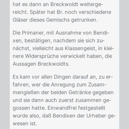
hat es dann an Breck­woldt wei­ter­ge­
reicht. Spä­ter hat Br. noch ver­schie­de­ne
Glä­ser die­ses Ge­mischs ge­trun­ken.
Die Pri­ma­ner, mit Aus­nah­me von Ben­di­
xen, be­stä­ti­gen, nach­dem sie sich zu­
nächst, viel­leicht aus Klas­sen­geist, in klei­
ne­re Wi­der­sprü­che ver­wi­ckelt ha­ben, die
Aus­sa­gen Breck­woldts.
Es kam vor al­len Din­gen dar­auf an, zu er­
fah­ren, wer die An­re­gung zum Zu­sam­
men­gie­ßen der bei­den Ge­trän­ke ge­ge­ben
und sie dann auch zu­erst zu­sam­men ge­
gos­sen hat­te. Ein­wand­frei fest­ge­stellt
wur­de also, daß Ben­di­xen der Ur­he­ber ge­
we­sen ist.