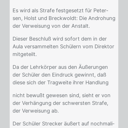
Es wird als Stra­fe fest­ge­setzt für Pe­ter­
sen, Holst und Breck­woldt: Die An­dro­hung
der Ver­wei­sung von der An­stalt.
Die­ser Be­schluß wird so­fort dem in der
Aula ver­sam­mel­ten Schü­lern vom Di­rek­tor
mit­ge­teilt.
Da der Lehr­kör­per aus den Äuße­run­gen
der Schü­ler den Ein­druck ge­winnt, daß
die­se sich der Trag­wei­te ih­rer Hand­lung
nicht be­wußt ge­we­sen sind, sieht er von
der Ver­hän­gung der schwers­ten Stra­fe,
der Ver­wei­sung ab.
Der Schü­ler Stre­cker äu­ßert auf noch­ma­li­