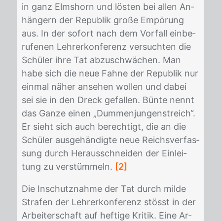
in ganz Elms­horn und lös­ten bei al­len An­
hän­gern der Re­pu­blik gro­ße Em­pö­rung
aus. In der so­fort nach dem Vor­fall ein­be­
ru­fe­nen Leh­rer­kon­fe­renz ver­such­ten die
Schü­ler ihre Tat ab­zu­schwä­chen. Man
habe sich die neue Fah­ne der Re­pu­blik nur
ein­mal nä­her an­se­hen wol­len und da­bei
sei sie in den Dreck ge­fal­len. Bün­te nennt
das Gan­ze ei­nen „Dum­men­jun­gen­streich“.
Er sieht sich auch be­rech­tigt, die an die
Schü­ler aus­ge­hän­dig­te neue Reichs­ver­fas­
sung durch Her­aus­schnei­den der Ein­lei­
tung zu ver­stüm­meln.
[2]
Die In­schutz­nah­me der Tat durch mil­de
Stra­fen der Leh­rer­kon­fe­renz stösst in der
Ar­bei­ter­schaft auf hef­ti­ge Kri­tik. Eine Ar­