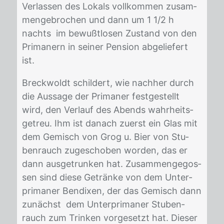
Ver­las­sen des Lo­kals voll­kom­men zu­sam­
men­ge­bro­chen und dann um 1 1/​2 h
nachts im be­wußt­lo­sen Zu­stand von den
Pri­ma­nern in sei­ner Pen­si­on ab­ge­lie­fert
ist.
Breck­woldt schil­dert, wie nach­her durch
die Aus­sa­ge der Pri­ma­ner fest­ge­stellt
wird, den Ver­lauf des Abends wahr­heits­
ge­treu. Ihm ist da­nach zu­erst ein Glas mit
dem Ge­misch von Grog u. Bier von Stu­
ben­rauch zu­ge­scho­ben wor­den, das er
dann aus­ge­trun­ken hat. Zu­sam­men­ge­gos­
sen sind die­se Ge­trän­ke von dem Un­ter­
pri­ma­ner Ben­di­xen, der das Ge­misch dann
zu­nächst dem Un­ter­pri­ma­ner Stu­ben­
rauch zum Trin­ken vor­ge­setzt hat. Die­ser