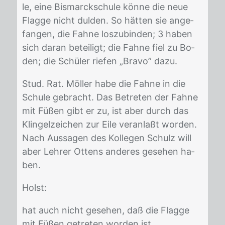
le, eine Bis­marck­schu­le kön­ne die neue
Flag­ge nicht dul­den. So hät­ten sie an­ge­
fan­gen, die Fah­ne los­zu­bin­den; 3 ha­ben
sich dar­an be­tei­ligt; die Fah­ne fiel zu Bo­
den; die Schü­ler rie­fen „Bra­vo” dazu.
Stud. Rat. Möl­ler habe die Fah­ne in die
Schu­le ge­bracht. Das Be­tre­ten der Fah­ne
mit Fü­ßen gibt er zu, ist aber durch das
Klin­gel­zei­chen zur Eile ver­an­laßt wor­den.
Nach Aus­sa­gen des Kol­le­gen Schulz will
aber Leh­rer Ot­tens an­de­res ge­se­hen ha­
ben.
Holst:
hat auch nicht ge­se­hen, daß die Flag­ge
mit Fü­ßen ge­tre­ten wor­den ist.