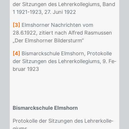
der Sit­zun­gen des Leh­rer­kol­le­gi­ums, Band
1 1921-1923, 27. Juni 1922
[3]
Elms­hor­ner Nach­rich­ten vom
28.6.1922, zi­tiert nach Al­fred Ras­mus­sen
„Der Elms­hor­ner Bil­der­sturm“
[4]
Bis­marck­schu­le Elms­horn, Pro­to­kol­le
der Sit­zun­gen des Leh­rer­kol­le­gi­ums, 9. Fe­
bru­ar 1923
Bismarckschule Elmshorn
Pro­to­kol­le der Sit­zun­gen des Leh­rer­kol­le­
gi­ums