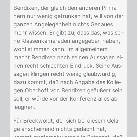
Ben­di­xen, der gleich den an­de­ren Pri­ma­
nern nur we­nig ge­trun­ken hat, will von der
gan­zen An­ge­le­gen­heit nichts Ge­nau­es
mehr wis­sen. Er gibt zu, dass das, was sei­
ne Klas­sen­ka­me­ra­den an­ge­ge­ben ha­ben,
wohl stim­men kann. Im all­ge­mei­nem
macht Ben­di­xen nach sei­nen Aus­sa­gen ei­
nen recht schlech­ten Ein­druck. Sei­ne Aus­
sa­gen klin­gen recht we­nig glaub­wür­dig,
dazu kommt, daß nach An­ga­be des Kol­le­
gen Ober­hoff von Ben­di­xen ge­äu­ßert sein
soll, er wür­de vor der Kon­fe­renz al­les ab­
leug­nen.
Für Breck­woldt, der sich bei die­sem Ge­la­
ge an­schei­nend nichts ge­dacht hat,