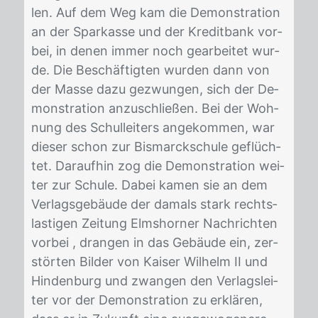
len. Auf dem Weg kam die De­mons­tra­ti­on
an der Spar­kas­se und der Kre­dit­bank vor­
bei, in de­nen im­mer noch ge­ar­bei­tet wur­
de. Die Be­schäf­tig­ten wur­den dann von
der Mas­se dazu ge­zwun­gen, sich der De­
mons­tra­ti­on an­zu­schlie­ßen. Bei der Woh­
nung des Schul­lei­ters an­ge­kom­men, war
die­ser schon zur Bis­marck­schu­le ge­flüch­
tet. Dar­auf­hin zog die De­mons­tra­ti­on wei­
ter zur Schu­le. Da­bei ka­men sie an dem
Ver­lags­ge­bäu­de der da­mals stark rechts­
las­ti­gen Zei­tung Elms­hor­ner Nach­rich­ten
vor­bei , dran­gen in das Ge­bäu­de ein, zer­
stör­ten Bil­der von Kai­ser Wil­helm II und
Hin­den­burg und zwan­gen den Ver­lags­lei­
ter vor der De­mons­tra­ti­on zu er­klä­ren,