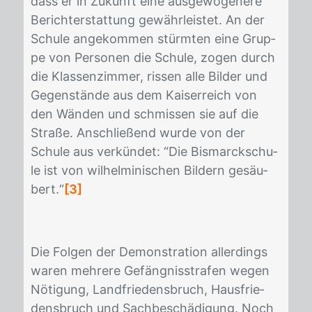
dass er in Zu­kunft eine aus­ge­wo­ge­ne­re
Be­richt­er­stat­tung ge­währ­leis­tet. An der
Schu­le an­ge­kom­men stürm­ten eine Grup­
pe von Per­so­nen die Schu­le, zo­gen durch
die Klas­sen­zim­mer, ris­sen alle Bil­der und
Ge­gen­stän­de aus dem Kai­ser­reich von
den Wän­den und schmis­sen sie auf die
Stra­ße. An­schlie­ßend wur­de von der
Schu­le aus ver­kün­det: “Die Bis­marck­schu­
le ist von wil­hel­mi­ni­schen Bil­dern ge­säu­
bert.“
[3]
Die Fol­gen der De­mons­tra­ti­on al­ler­dings
wa­ren meh­re­re Ge­fäng­nis­stra­fen we­gen
Nö­ti­gung, Land­frie­dens­bruch, Haus­frie­
dens­bruch und Sach­be­schä­di­gung. Noch