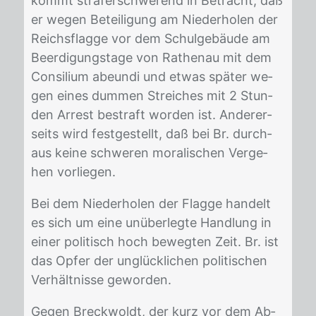
kommt strafer­schwe­rend in Be­tracht, daß
er we­gen Be­tei­li­gung am Nie­der­ho­len der
Reichs­flag­ge vor dem Schul­ge­bäu­de am
Be­er­di­gungs­ta­ge von Ra­then­au mit dem
Con­si­li­um abeun­di und et­was spä­ter we­
gen ei­nes dum­men Strei­ches mit 2 Stun­
den Ar­rest be­straft wor­den ist. An­de­rer­
seits wird fest­ge­stellt, daß bei Br. durch­
aus kei­ne schwe­ren mo­ra­li­schen Ver­ge­
hen vor­lie­gen.
Bei dem Nie­der­ho­len der Flag­ge han­delt
es sich um eine un­über­leg­te Hand­lung in
ei­ner po­li­tisch hoch be­weg­ten Zeit. Br. ist
das Op­fer der un­glück­li­chen po­li­ti­schen
Ver­hält­nis­se ge­wor­den.
Ge­gen Breck­woldt, der kurz vor dem Ab­