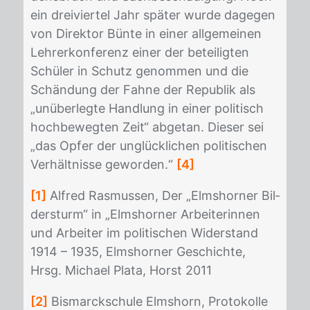
ein drei­vier­tel Jahr spä­ter wur­de da­ge­gen
von Di­rek­tor Bün­te in ei­ner all­ge­mei­nen
Leh­rer­kon­fe­renz ei­ner der be­tei­lig­ten
Schü­ler in Schutz ge­nom­men und die
Schän­dung der Fah­ne der Re­pu­blik als
„un­über­leg­te Hand­lung in ei­ner po­li­tisch
hoch­be­weg­ten Zeit“ ab­ge­tan. Die­ser sei
„das Op­fer der un­glück­li­chen po­li­ti­schen
Ver­hält­nis­se ge­wor­den.“
[4]
[1]
Al­fred Ras­mus­sen, Der „Elms­hor­ner Bil­
der­sturm“ in „Elms­hor­ner Ar­bei­te­rin­nen
und Ar­bei­ter im po­li­ti­schen Wi­der­stand
1914 – 1935, Elms­hor­ner Ge­schich­te,
Hrsg. Mi­cha­el Pla­ta, Horst 2011
[2]
Bis­marck­schu­le Elms­horn, Pro­to­kol­le