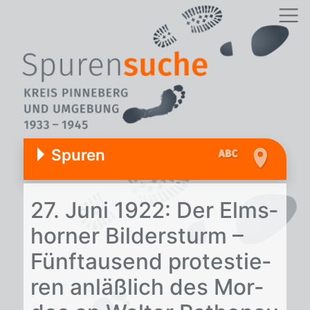
Spuren
27. Juni 1922: Der Elms­
hor­ner Bil­der­sturm –
Fünf­tau­send pro­tes­tie­
ren an­läß­lich des Mor­