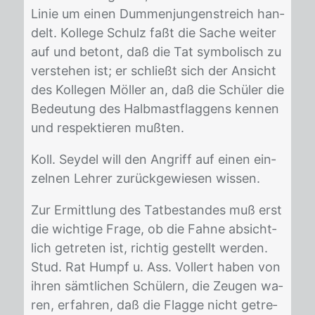
Li­nie um ei­nen Dum­men­jun­gen­streich han­
delt. Kol­le­ge Schulz faßt die Sa­che wei­ter
auf und be­tont, daß die Tat sym­bo­lisch zu
ver­ste­hen ist; er schließt sich der An­sicht
des Kol­le­gen Möl­ler an, daß die Schü­ler die
Be­deu­tung des Halb­mast­flag­gens ken­nen
und re­spek­tie­ren muß­ten.
Koll. Sey­del will den An­griff auf ei­nen ein­
zel­nen Leh­rer zu­rück­ge­wie­sen wis­sen.
Zur Er­mitt­lung des Tat­be­stan­des muß erst
die wich­ti­ge Fra­ge, ob die Fah­ne ab­sicht­
lich ge­tre­ten ist, rich­tig ge­stellt wer­den.
Stud. Rat Humpf u. Ass. Vol­lert ha­ben von
ih­ren sämt­li­chen Schü­lern, die Zeu­gen wa­
ren, er­fah­ren, daß die Flag­ge nicht ge­tre­