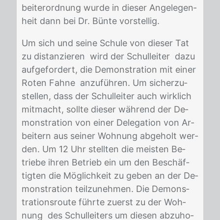
bei­ter­ord­nung wur­de in die­ser An­ge­le­gen­
heit dann bei Dr. Bün­te vor­stel­lig.
Um sich und sei­ne Schu­le von die­ser Tat
zu dis­tan­zie­ren wird der Schul­lei­ter dazu
auf­ge­for­dert, die De­mons­tra­ti­on mit ei­ner
Ro­ten Fah­ne an­zu­füh­ren. Um si­cher­zu­
stel­len, dass der Schul­lei­ter auch wirk­lich
mit­macht, soll­te die­ser wäh­rend der De­
mons­tra­ti­on von ei­ner De­le­ga­ti­on von Ar­
bei­tern aus sei­ner Woh­nung ab­ge­holt wer­
den. Um 12 Uhr stell­ten die meis­ten Be­
trie­be ih­ren Be­trieb ein um den Be­schäf­
tig­ten die Mög­lich­keit zu ge­ben an der De­
mons­tra­ti­on teil­zu­neh­men. Die De­mons­
tra­ti­ons­rou­te führ­te zu­erst zu der Woh­
nung des Schul­lei­ters um die­sen ab­zu­ho­