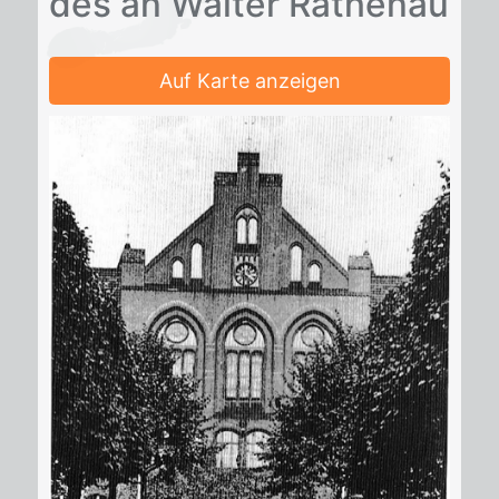
des an Wal­ter Ra­then­au
Auf Karte anzeigen