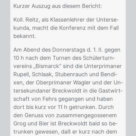
Kur­zer Aus­zug aus die­sem Be­richt:
Koll. Reitz, als Klas­sen­leh­rer der Un­ter­se­
kun­da, macht die Kon­fe­renz mit dem Fall
be­kannt.
Am Abend des Don­ners­tags d. 1. II. ge­gen
10 h nach dem Tur­nen des Schü­ler­turn­
ver­eins „Bis­marck“ sind die Un­ter­pri­ma­ner
Ru­pell, Schlaak, Stu­ben­rauch und Ben­di­
xen, der Ober­pri­ma­ner Wag­ler und der Un­
ter­se­kun­da­ner Breck­woldt in die Gast­wirt­
schaft von Fehrs ge­gan­gen und ha­ben
dort bis kurz vor 11 h ge­trun­ken. Durch
den Ge­nuss von zu­sam­men­ge­gos­se­nem
Grog und Bier ist Breck­woldt bald so be­
trun­ken ge­we­sen, daß er kurz nach dem