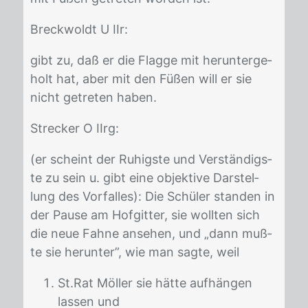
Breck­woldt U IIr:
gibt zu, daß er die Flag­ge mit her­un­ter­ge­
holt hat, aber mit den Fü­ßen will er sie
nicht ge­tre­ten ha­ben.
Stre­cker O IIrg:
(er scheint der Ru­higs­te und Ver­stän­digs­
te zu sein u. gibt eine ob­jek­ti­ve Dar­stel­
lung des Vor­fal­les): Die Schü­ler stan­den in
der Pau­se am Hof­git­ter, sie woll­ten sich
die neue Fah­ne an­se­hen, und „dann muß­
te sie her­un­ter”, wie man sag­te, weil
St.Rat Möller sie hätte aufhängen
lassen und