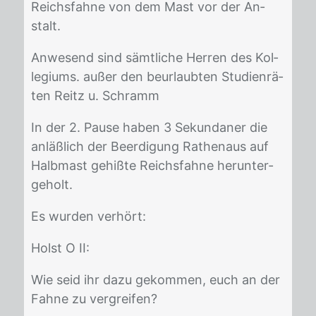
Reichs­fah­ne von dem Mast vor der An­
stalt.
An­we­send sind sämt­li­che Her­ren des Kol­
le­gi­ums. au­ßer den be­ur­laub­ten Stu­di­en­rä­
ten Reitz u. Schramm
In der 2. Pau­se ha­ben 3 Se­kun­da­ner die
an­läß­lich der Be­er­di­gung Ra­then­aus auf
Halb­mast ge­hiß­te Reichs­fah­ne her­un­ter­
ge­holt.
Es wur­den ver­hört:
Holst O II:
Wie seid ihr dazu ge­kom­men, euch an der
Fah­ne zu ver­grei­fen?