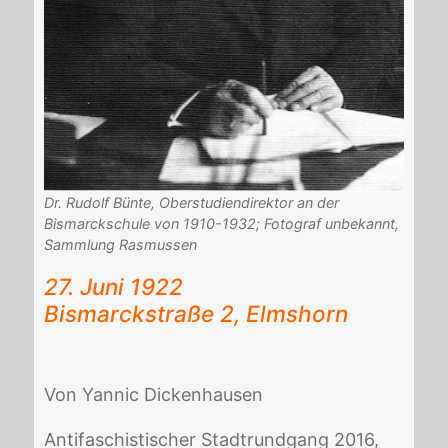
Dr. Rudolf Bünte, Oberstudiendirektor an der
Bismarckschule von 1910-1932; Fotograf unbekannt,
Sammlung Rasmussen
27. Juni 1922
Bis­marck­stra­ße 2, Elms­horn
Von Yan­nic Di­cken­hau­sen
An­ti­fa­schis­ti­scher Stadt­rund­gang 2016,