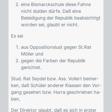
eine Bismarckschule diese Fahne
nicht dulden dürfe. Daß eine
Beleidigung der Republik beabsichtigt
worden sei, glaubt er nicht.
Es sei
aus Oppositionslust gegen St.Rat
Möller und
gegen die Farben der Republik
gerichtet.
Stud. Rat Sey­del bzw. Ass. Vol­lert be­mer­
ken, daß Schü­ler an­de­rer Klas­sen den Vor­
gang ge­se­hen bzw. Hur­ra ge­schrie­hen ha­
ben,
Der Di­rek­tor glaubt, daß es sich in ers­ter