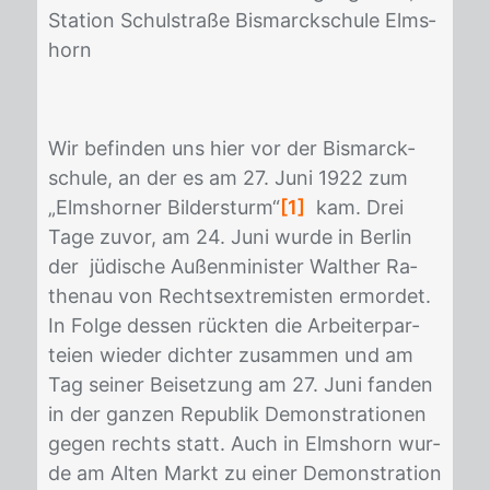
Sta­ti­on Schul­stra­ße Bis­marck­schu­le Elms­
horn
Wir be­fin­den uns hier vor der Bis­marck­
schu­le, an der es am 27. Juni 1922 zum
„Elms­hor­ner Bil­der­sturm“
[1]
kam. Drei
Tage zu­vor, am 24. Juni wur­de in Ber­lin
der jü­di­sche Au­ßen­mi­nis­ter Walt­her Ra­
then­au von Rechts­ex­tre­mis­ten er­mor­det.
In Fol­ge des­sen rück­ten die Ar­bei­ter­par­
tei­en wie­der dich­ter zu­sam­men und am
Tag sei­ner Bei­set­zung am 27. Juni fan­den
in der gan­zen Re­pu­blik De­mons­tra­tio­nen
ge­gen rechts statt. Auch in Elms­horn wur­
de am Al­ten Markt zu ei­ner De­mons­tra­ti­on