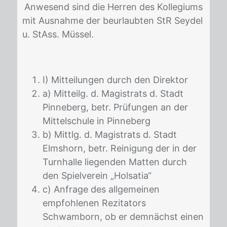
An­we­send sind die Her­ren des Kol­le­gi­ums
mit Aus­nah­me der be­ur­laub­ten StR Sey­del
u. StAss. Müs­sel.
I) Mitteilungen durch den Direktor
a) Mitteilg. d. Magistrats d. Stadt
Pinneberg, betr. Prüfungen an der
Mittelschule in Pinneberg
b) Mittlg. d. Magistrats d. Stadt
Elmshorn, betr. Reinigung der in der
Turnhalle liegenden Matten durch
den Spielverein „Holsatia“
c) Anfrage des allgemeinen
empfohlenen Rezitators
Schwamborn, ob er demnächst einen