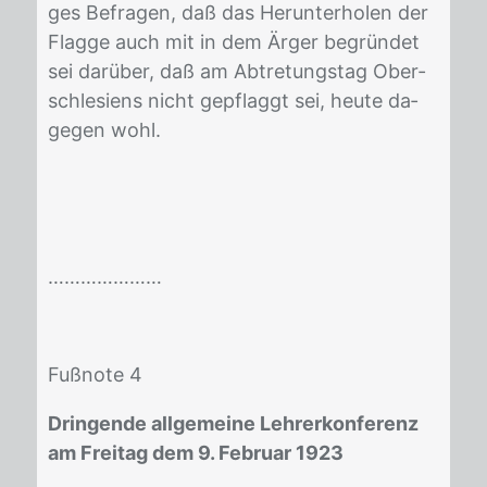
ges Be­fra­gen, daß das Her­un­ter­ho­len der
Flag­ge auch mit in dem Ärger be­grün­det
sei dar­über, daß am Ab­tre­tungs­tag Ober­
schle­si­ens nicht ge­pflaggt sei, heu­te da­
ge­gen wohl.
…………………
Fuß­no­te 4
Dringende allgemeine Lehrerkonferenz
am Freitag dem 9. Februar 1923