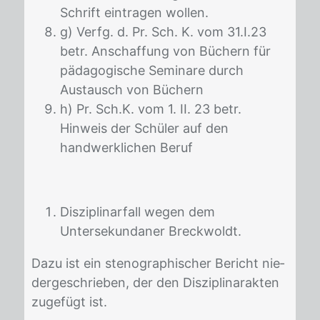
Schrift eintragen wollen.
g) Verfg. d. Pr. Sch. K. vom 31.I.23
betr. Anschaffung von Büchern für
pädagogische Seminare durch
Austausch von Büchern
h) Pr. Sch.K. vom 1. II. 23 betr.
Hinweis der Schüler auf den
handwerklichen Beruf
Disziplinarfall wegen dem
Untersekundaner Breckwoldt.
Dazu ist ein ste­no­gra­phi­scher Be­richt nie­
der­ge­schrie­ben, der den Dis­zi­pli­nar­ak­ten
zu­ge­fügt ist.