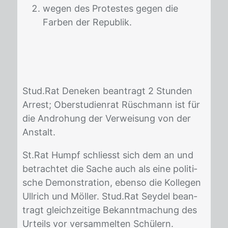
wegen des Protestes gegen die
Farben der Republik.
Stud.Rat De­ne­ken be­an­tragt 2 Stun­den
Ar­rest; Ober­stu­di­en­rat Rü­sch­mann ist für
die An­dro­hung der Ver­wei­sung von der
An­stalt.
St.Rat Humpf schliesst sich dem an und
be­trach­tet die Sa­che auch als eine po­li­ti­
sche De­mons­tra­ti­on, eben­so die Kol­le­gen
Ull­rich und Möl­ler. Stud.Rat Sey­del be­an­
tragt gleich­zei­ti­ge Be­kannt­ma­chung des
Ur­teils vor ver­sam­mel­ten Schü­lern.