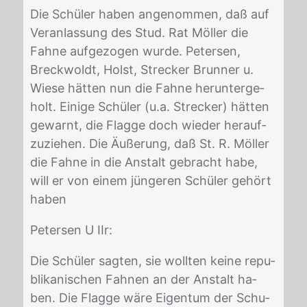
Die Schü­ler ha­ben an­ge­nom­men, daß auf
Ver­an­las­sung des Stud. Rat Möl­ler die
Fah­ne auf­ge­zo­gen wur­de. Pe­ter­sen,
Breck­woldt, Holst, Stre­cker Brun­ner u.
Wie­se hät­ten nun die Fah­ne her­un­ter­ge­
holt. Ei­ni­ge Schü­ler (u.a. Stre­cker) hät­ten
ge­warnt, die Flag­ge doch wie­der her­auf­
zu­zie­hen. Die Äuße­rung, daß St. R. Möl­ler
die Fah­ne in die An­stalt ge­bracht habe,
will er von ei­nem jün­ge­ren Schü­ler ge­hört
ha­ben
Pe­ter­sen U IIr:
Die Schü­ler sag­ten, sie woll­ten kei­ne re­pu­
bli­ka­ni­schen Fah­nen an der An­stalt ha­
ben. Die Flag­ge wäre Ei­gen­tum der Schu­