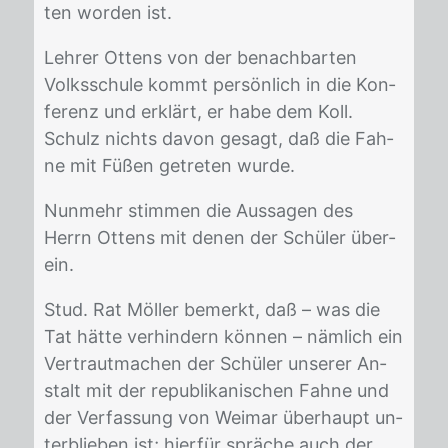
ten wor­den ist.
Leh­rer Ot­tens von der be­nach­bar­ten
Volks­schu­le kommt per­sön­lich in die Kon­
fe­renz und er­klärt, er habe dem Koll.
Schulz nichts da­von ge­sagt, daß die Fah­
ne mit Fü­ßen ge­tre­ten wur­de.
Nun­mehr stim­men die Aus­sa­gen des
Herrn Ot­tens mit de­nen der Schü­ler über­
ein.
Stud. Rat Möl­ler be­merkt, daß – was die
Tat hät­te ver­hin­dern kön­nen – näm­lich ein
Ver­traut­ma­chen der Schü­ler un­se­rer An­
stalt mit der re­pu­bli­ka­ni­schen Fah­ne und
der Ver­fas­sung von Wei­mar über­haupt un­
ter­blie­ben ist; hier­für sprä­che auch der