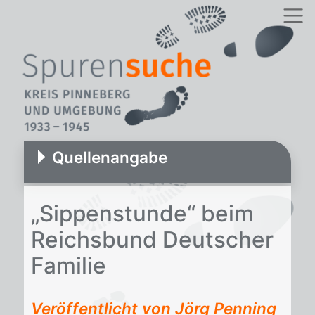
Quellenangabe
„Sip­pen­stun­de“ beim
Reichs­bund Deut­scher
Fa­mi­lie
Veröffentlicht von Jörg Penning