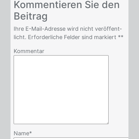
Kom­men­tie­ren Sie den
Bei­trag
Ihre E-Mail-Adres­se wird nicht ver­öf­fent­
licht. Er­for­der­li­che Fel­der sind mar­kiert *
*
Kommentar
Name
*