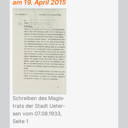
am
19. April 2015
Schrei­ben des Ma­gis­
trats der Stadt Ue­ter­
sen vom 07.08.1933,
Sei­te 1