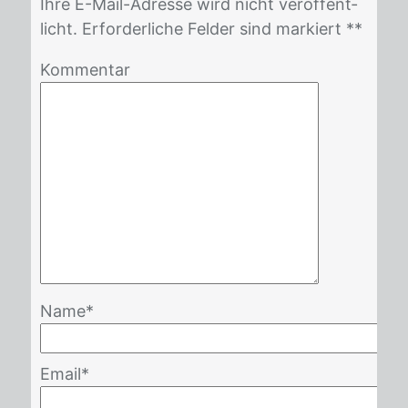
Ihre E-Mail-Adres­se wird nicht ver­öf­fent­
licht. Er­for­der­li­che Fel­der sind mar­kiert *
*
Kommentar
Name
*
Email
*