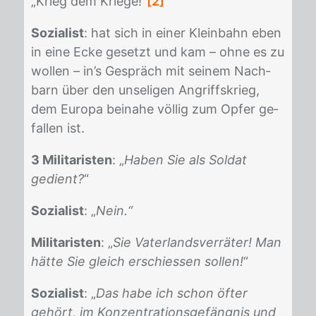
„Krieg dem Krie­ge!“
[2]
Sozialist
: hat sich in ei­ner Klein­bahn eben
in eine Ecke ge­setzt und kam – ohne es zu
wol­len – in’s Ge­spräch mit sei­nem Nach­
barn über den un­se­li­gen An­griffs­krieg,
dem Eu­ro­pa bei­na­he völ­lig zum Op­fer ge­
fal­len ist.
3 Militaristen
: „
Haben Sie als Soldat
gedient?
“
Sozialist
: „
Nein.“
Militaristen
: „
Sie Vaterlandsverräter! Man
hätte Sie gleich erschiessen sollen!
“
Sozialist
: „
Das habe ich schon öfter
gehört, im Konzentrationsgefängnis und