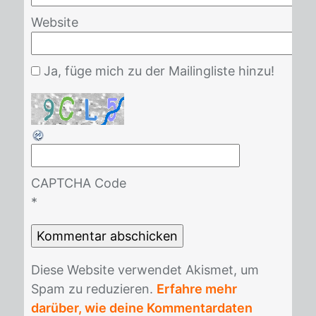
Website
Ja, füge mich zu der Mailingliste hinzu!
CAPTCHA Code
*
Die­se Web­site ver­wen­det Akis­met, um
Spam zu re­du­zie­ren.
Erfahre mehr
darüber, wie deine Kommentardaten