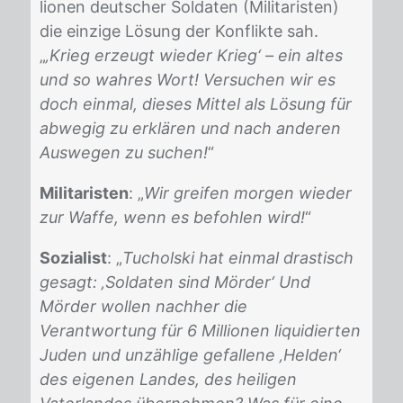
lio­nen deut­scher Sol­da­ten (Mi­li­ta­ris­ten)
die ein­zi­ge Lö­sung der Kon­flik­te sah.
„
‚Krieg erzeugt wieder Krieg‘ – ein altes
und so wahres Wort! Versuchen wir es
doch einmal, dieses Mittel als Lösung für
abwegig zu erklären und nach anderen
Auswegen zu suchen!
“
Militaristen
: „
Wir greifen morgen wieder
zur Waffe, wenn es befohlen wird!
“
Sozialist
: „
Tucholski hat einmal drastisch
gesagt: ‚Soldaten sind Mörder‘ Und
Mörder wollen nachher die
Verantwortung für 6 Millionen liquidierten
Juden und unzählige gefallene ‚Helden‘
des eigenen Landes, des heiligen