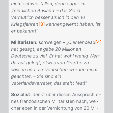
nicht schwer fallen, denn sogar im
‚feindlichen Ausland‘ – das Sie ja
vermutlich besser als ich in den 10
Kriegsjahren
[3]
kennengelernt haben, ist
er bekannt!“
Militaristen
: schwei­gen – „
Clemenceau
[4]
hat gesagt, es gäbe 20 Millionen
Deutsche zu viel. Er hat wohl wenig Wert
darauf gelegt, etwas von Goethe zu
wissen und die Deutschen werden nicht
geachtet. – Sie sind ein
Vaterlandsverräter, das steht fest
!“
Sozialist
: denkt über die­sen Aus­spruch ei­
nes fran­zö­si­schen Mi­li­ta­ris­ten nach, wel­
cher eben in der Ver­nich­tung von 20 Mil­