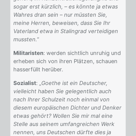
sogar erst kürzlich, – es könnte ja etwas
Wahres dran sein – nur müssten Sie,
meine Herren, beweisen, dass Sie Ihr
Vaterland etwa in Stalingrad verteidigen
mussten.
“
Militaristen
: wer­den sicht­lich un­ru­hig und
er­he­ben sich von ih­ren Plät­zen, schau­en
hass­er­füllt her­über.
Sozialist
: „
Goethe ist ein Deutscher,
vielleicht haben Sie gelegentlich auch
nach Ihrer Schulzeit noch einmal von
diesem europäischen Dichter und Denker
etwas gehört? Wollen Sie mir mal eine
Stelle aus seinem umfangreichen Werk
nennen, uns Deutschen dürfte dies ja