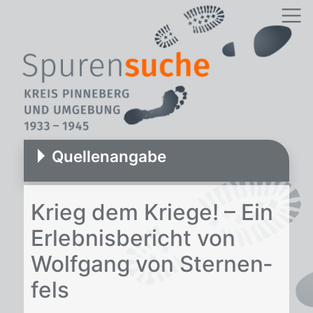
Quellenangabe
Krieg dem Krie­ge! – Ein
Er­leb­nis­be­richt von
Wolf­gang von Ster­nen­
fels