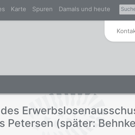
es
Karte
Spuren
Damals und heute
Zur Startseite von Spurensuche Kr
Konta
des Er­werbs­lo­sen­aus­schu
s Pe­ter­sen (spä­ter: Behn­k