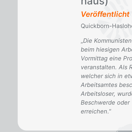
haus)
Veröffentlich
Quick­born-Has­lo­he
„
Die Kommunisten 
beim hiesigen Arb
Vormittag eine Pr
veranstalten. Als
welcher sich in e
Arbeitsamtes besc
Arbeitsloser, wur
Beschwerde oder V
erreichen
.“