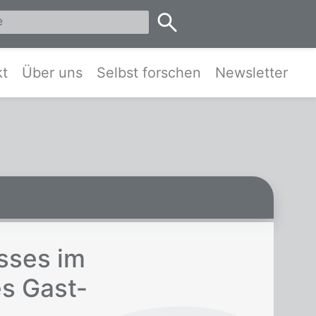
eis Pinneberg und Umgebung
kt
Über uns
Selbst forschen
Newsletter
s­ses im
es Gast­