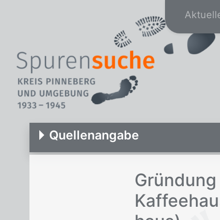
Aktuell
Quellenangabe
Grün­dung 
Kaf­fee­hau