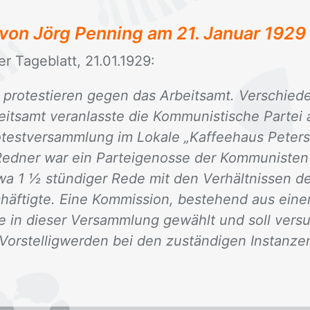
t von Jörg Penning am
21. Januar 1929
r Ta­ge­blatt, 21.01.1929:
protestieren gegen das Arbeitsamt. Verschie
eitsamt veranlasste die Kommunistische Parte
otestversammlung im Lokale „Kaffeehaus Peters
 Redner war ein Parteigenosse der Kommunisten
twa 1 ½ stündiger Rede mit den Verhältnissen d
häftigte. Eine Kommission, bestehend aus einer
de in dieser Versammlung gewählt und soll vers
orstelligwerden bei den zuständigen Instanzen