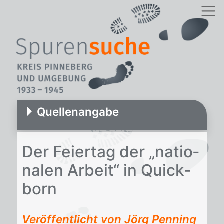
Quellenangabe
Der Fei­er­tag der „na­tio­
na­len Ar­beit“ in Quick­
born
Veröffentlicht von Jörg Penning