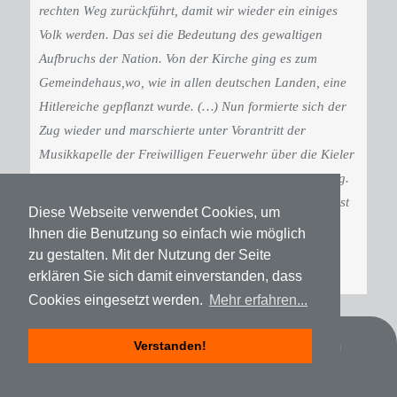
rechten Weg zurückführt, damit wir wieder ein einiges
Volk werden. Das sei die Bedeutung des gewaltigen
Aufbruchs der Nation. Von der Kirche ging es zum
Gemeindehaus,wo, wie in allen deutschen Landen, eine
Hitlereiche gepflanzt wurde. (…) Nun formierte sich der
Zug wieder und marschierte unter Vorantritt der
Musikkapelle der Freiwilligen Feuerwehr über die Kieler
Straße und Hitlerstraße zum Horst-Wessel-Platz, wo Pg.
Schäffer in kurzen Worten das Leben und Sterben Horst
Diese Webseite verwendet Cookies, um
Wessels schilderte und aufforderte seinem Beispiel von
Ihnen die Benutzung so einfach wie möglich
Treue nachzueifern.(…)
“
zu gestalten. Mit der Nutzung der Seite
erklären Sie sich damit einverstanden, dass
Cookies eingesetzt werden.
Mehr erfahren...
Datenschutz
Impressum
Spenden
Verstanden!