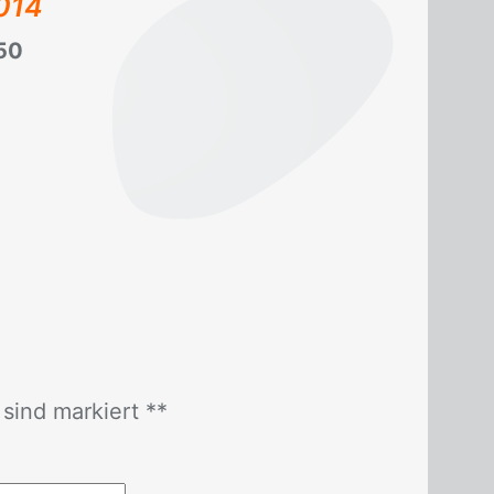
014
50
r sind mar­kiert *
*