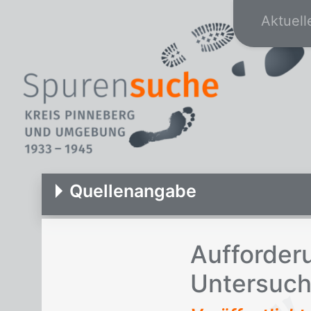
Aktuell
Quellenangabe
Auf­for­de­
Un­ter­su­c