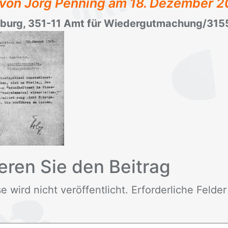
t von Jörg Penning am
18. Dezember 2
mburg, 351-11 Amt für Wiedergutmachung/315
e­ren Sie den Bei­trag
wird nicht ver­öf­fent­licht. Er­for­der­li­che Fel­de