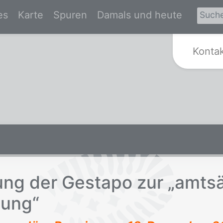
es
Karte
Spuren
Damals und heute
Zur Startseite von Spurensuche Kr
Konta
rung der Ge­sta­po zur „amts­är
hung“