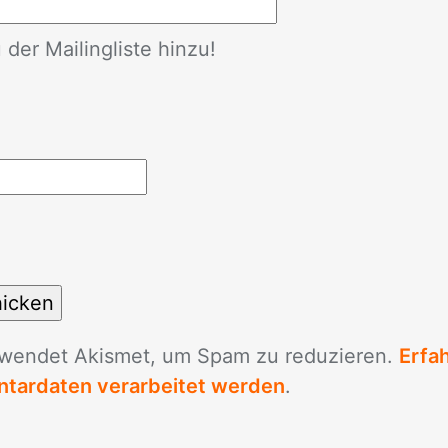
der Mailingliste hinzu!
­wen­det Akis­met, um Spam zu re­du­zie­ren.
Erfa
tardaten verarbeitet werden
.