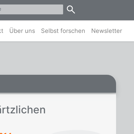
eis Pinneberg und Umgebung
kt
Über uns
Selbst forschen
Newsletter
t­z­li­chen