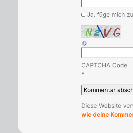
Ja, füge mich zu 
CAPTCHA Code
*
Die­se Web­site ver
wie deine Kommen