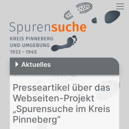
Aktuelles
Pres­se­ar­ti­kel über das
Web­sei­ten-Pro­jekt
„Spu­ren­su­che im Kreis
Pin­ne­berg“