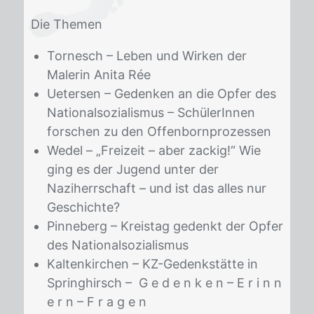
Die The­men
Tornesch – Leben und Wirken der
Malerin Anita Rée
Uetersen – Gedenken an die Opfer des
Nationalsozialismus – SchülerInnen
forschen zu den Offenbornprozessen
Wedel – „Freizeit – aber zackig!“ Wie
ging es der Jugend unter der
Naziherrschaft – und ist das alles nur
Geschichte?
Pinneberg – Kreistag gedenkt der Opfer
des Nationalsozialismus
Kaltenkirchen – KZ-Gedenkstätte in
Springhirsch – G e d e n k e n – E r i n n
e r n – F r a g e n