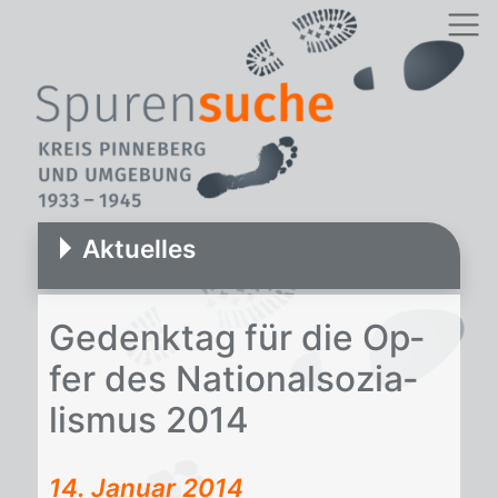
Aktuelles
Ge­denk­tag für die Op­
fer des Na­tio­nal­so­zia­
lis­mus 2014
14. Januar 2014