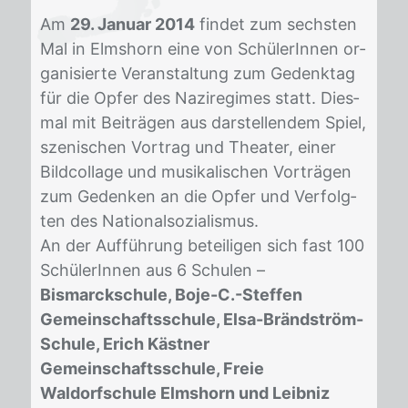
Am
29. Januar 2014
fin­det zum sechs­ten
Mal in Elms­horn eine von Schü­le­rIn­nen or­
ga­ni­sier­te Ver­an­stal­tung zum Ge­denk­tag
für die Op­fer des Na­zi­re­gimes statt. Dies­
mal mit Bei­trä­gen aus dar­stel­len­dem Spiel,
sze­ni­schen Vor­trag und Thea­ter, ei­ner
Bild­col­la­ge und mu­si­ka­li­schen Vor­trä­gen
zum Ge­den­ken an die Op­fer und Ver­folg­
ten des Na­tio­nal­so­zia­lis­mus.
An der Auf­füh­rung be­tei­li­gen sich fast 100
Schü­le­rIn­nen aus 6 Schu­len –
Bismarckschule, Boje-C.-Steffen
Gemeinschaftsschule, Elsa-Brändström-
Schule, Erich Kästner
Gemeinschaftsschule, Freie
Waldorfschule Elmshorn und Leibniz