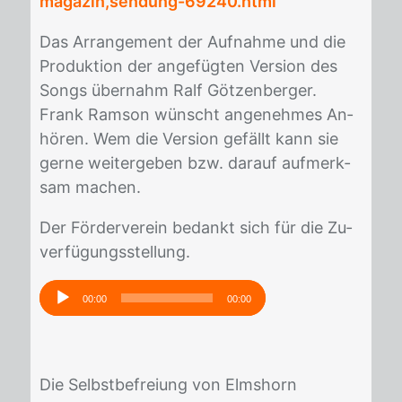
magazin,sendung-69240.html
Das Ar­ran­ge­ment der Auf­nah­me und die
Pro­duk­ti­on der an­ge­füg­ten Ver­si­on des
Songs über­nahm Ralf Göt­zen­ber­ger.
Frank Ram­son wünscht an­ge­neh­mes An­
hö­ren. Wem die Ver­si­on ge­fällt kann sie
ger­ne wei­ter­ge­ben bzw. dar­auf auf­merk­
sam ma­chen.
Der För­der­ver­ein be­dankt sich für die Zu­
ver­fü­gungs­stel­lung.
Audio-
00:00
00:00
Player
Die Selbst­be­frei­ung von Elms­horn