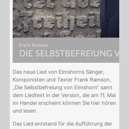
Das neue Lied von Elms­horns Sän­ger,
Kom­po­nis­ten und Tex­ter Frank Ram­son,
„Die Selbst­be­frei­ung von Elms­horn“ samt
dem Lied­text in der Ver­si­on, die am 11. Mai
im Han­del er­scheint kön­nen Sie hier hö­ren
und le­sen.
Das Lied ent­stand für die Auf­füh­rung der