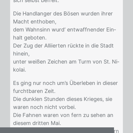
sich selbst be­freit.
Die Hand­lan­ger des Bö­sen wur­den ih­rer
Macht ent­ho­ben,
dem Wahn­sinn wurd‘ ent­waff­nen­der Ein­
halt ge­bo­ten.
Der Zug der Al­li­ier­ten rück­te in die Stadt
hin­ein,
un­ter wei­ßen Zei­chen am Turm von St. Ni­
ko­lai.
Es ging nur noch um’s Über­le­ben in die­ser
furcht­ba­ren Zeit.
Die dunk­len Stun­den die­ses Krie­ges, sie
wa­ren noch nicht vor­bei.
Die Fah­nen wa­ren von fern zu se­hen an
die­sem drit­ten Mai.
Im Na­men der Ge­rech­tig­keit hat Elms­horn