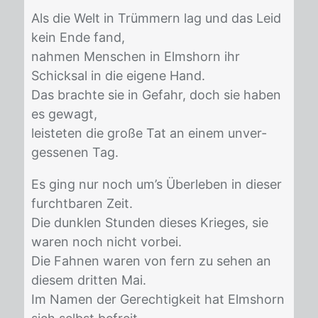
Als die Welt in Trüm­mern lag und das Leid
kein Ende fand,
nah­men Men­schen in Elms­horn ihr
Schick­sal in die ei­ge­ne Hand.
Das brach­te sie in Ge­fahr, doch sie ha­ben
es ge­wagt,
leis­te­ten die gro­ße Tat an ei­nem un­ver­
ges­se­nen Tag.
Es ging nur noch um’s Über­le­ben in die­ser
furcht­ba­ren Zeit.
Die dunk­len Stun­den die­ses Krie­ges, sie
wa­ren noch nicht vor­bei.
Die Fah­nen wa­ren von fern zu se­hen an
die­sem drit­ten Mai.
Im Na­men der Ge­rech­tig­keit hat Elms­horn