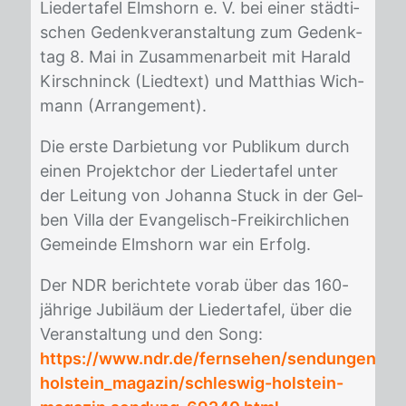
Lie­der­ta­fel Elms­horn e. V. bei ei­ner städ­ti­
schen Ge­denk­ver­an­stal­tung zum Ge­denk­
tag 8. Mai in Zu­sam­men­ar­beit mit Ha­rald
Kir­sch­ninck (Lied­text) und Mat­thi­as Wich­
mann (Ar­ran­ge­ment).
Die ers­te Dar­bie­tung vor Pu­bli­kum durch
ei­nen Pro­jekt­chor der Lie­der­ta­fel un­ter
der Lei­tung von Jo­han­na Stuck in der Gel­
ben Vil­la der Evan­ge­lisch-Frei­kirch­li­chen
Ge­mein­de Elms­horn war ein Er­folg.
Der NDR be­rich­te­te vor­ab über das 160-
jäh­ri­ge Ju­bi­lä­um der Lie­der­ta­fel, über die
Ver­an­stal­tung und den Song:
https://www.ndr.de/fernsehen/sendungen/sc
holstein_magazin/schleswig-holstein-