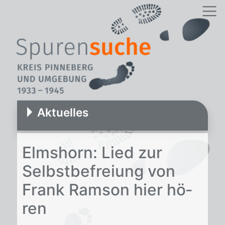
Aktuelles
Elms­horn: Lied zur
Selbst­be­frei­ung von
Frank Ram­son hier hö­
ren