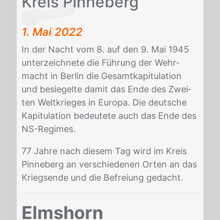
Kreis Pin­ne­berg
1. Mai 2022
In der Nacht vom 8. auf den 9. Mai 1945
un­ter­zeich­ne­te die Füh­rung der Wehr­
macht in Ber­lin die Ge­samt­ka­pi­tu­la­ti­on
und be­sie­gel­te da­mit das Ende des Zwei­
ten Welt­krie­ges in Eu­ro­pa. Die deut­sche
Ka­pi­tu­la­ti­on be­deu­te­te auch das Ende des
NS-Re­gimes.
77 Jah­re nach die­sem Tag wird im Kreis
Pin­ne­berg an ver­schie­de­nen Or­ten an das
Kriegs­en­de und die Be­frei­ung ge­dacht.
Elmshorn