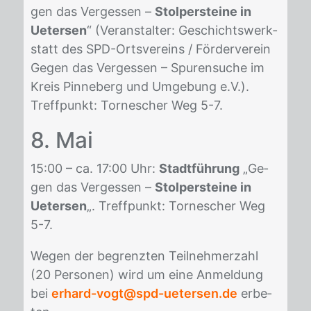
gen das Ver­ges­sen –
Stolpersteine in
Uetersen
“ (Ver­an­stal­ter: Ge­schichts­werk­
statt des SPD-Orts­ver­eins / För­der­ver­ein
Ge­gen das Ver­ges­sen – Spu­ren­su­che im
Kreis Pin­ne­berg und Um­ge­bung e.V.).
Treff­punkt: Tor­ne­scher Weg 5-7.
8. Mai
15:00 – ca. 17:00 Uhr:
Stadtführung
„Ge­
gen das Ver­ges­sen –
Stolpersteine in
Uetersen
„. Treff­punkt: Tor­ne­scher Weg
5-7.
We­gen der be­grenz­ten Teil­neh­mer­zahl
(20 Per­so­nen) wird um eine An­mel­dung
bei
erhard-vogt@spd-uetersen.de
er­be­