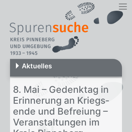
Aktuelles
8. Mai – Ge­denk­tag in
Er­in­ne­rung an Kriegs­
en­de und Be­frei­ung –
Ver­an­stal­tun­gen im