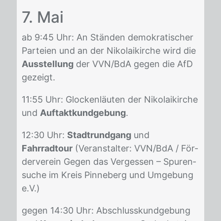
7. Mai
ab 9:45 Uhr: An Stän­den de­mo­kra­ti­scher
Par­tei­en und an der Ni­ko­lai­kir­che wird die
Ausstellung
der VVN/​BdA ge­gen die AfD
ge­zeigt.
11:55 Uhr: Glo­cken­läu­ten der Ni­ko­lai­kir­che
und
Auftaktkundgebung
.
12:30 Uhr:
Stadtrundgang
und
Fahrradtour
(Ver­an­stal­ter: VVN/​BdA / För­
der­ver­ein Ge­gen das Ver­ges­sen – Spu­ren­
su­che im Kreis Pin­ne­berg und Um­ge­bung
e.V.)
ge­gen 14:30 Uhr: Ab­schluss­kund­ge­bung