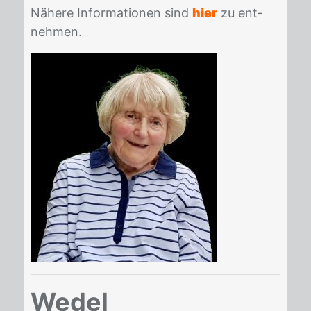
Nä­he­re In­for­ma­tio­nen sind
hier
zu ent­
neh­men.
Wedel