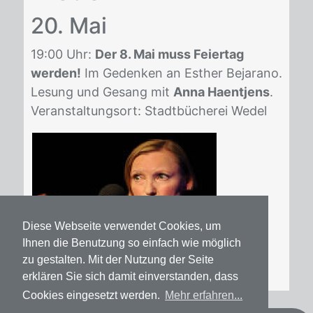
20. Mai
19:00 Uhr:
Der 8. Mai muss Feiertag
werden!
Im Ge­den­ken an Es­ther Be­ja­ra­no.
Le­sung und Ge­sang mit
Anna Haentjens
.
Ver­an­stal­tungs­ort: Stadt­bü­che­rei We­del
Diese Webseite verwendet Cookies, um
Ihnen die Benutzung so einfach wie möglich
zu gestalten. Mit der Nutzung der Seite
erklären Sie sich damit einverstanden, dass
Cookies eingesetzt werden.
Mehr erfahren...