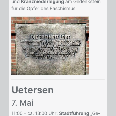
und
Kranzniederlegung
am Ge­denk­stein
für die Op­fer des Fa­schis­mus
Uetersen
7. Mai
11:00 – ca. 13:00 Uhr:
Stadtführung
„Ge­