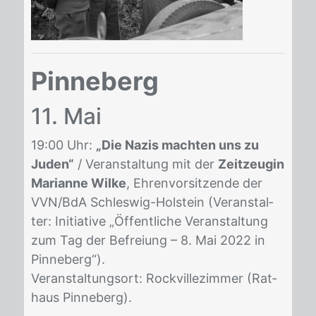
Pinneberg
11. Mai
19:00 Uhr:
„Die Nazis machten uns zu
Juden“
/ Ver­an­stal­tung mit der
Zeitzeugin
Marianne Wilke
, Eh­ren­vor­sit­zen­de der
VVN/​BdA Schles­wig-Hol­stein (Ver­an­stal­
ter: In­itia­ti­ve „Öffent­li­che Ver­an­stal­tung
zum Tag der Be­frei­ung – 8. Mai 2022 in
Pin­ne­berg“).
Ver­an­stal­tungs­ort: Rock­vil­le­zim­mer (Rat­
haus Pin­ne­berg).