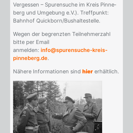
Ver­ges­sen – Spu­ren­su­che im Kreis Pin­ne­
berg und Um­ge­bung e.V.). Treff­punkt:
Bahn­hof Quick­born/​Bus­hal­te­stel­le.
We­gen der be­grenz­ten Teil­neh­mer­zahl
bit­te per Email
an­mel­den:
info@spurensuche-kreis-
pinneberg.de
.
Nä­he­re In­for­ma­tio­nen sind
hier
er­hält­lich.