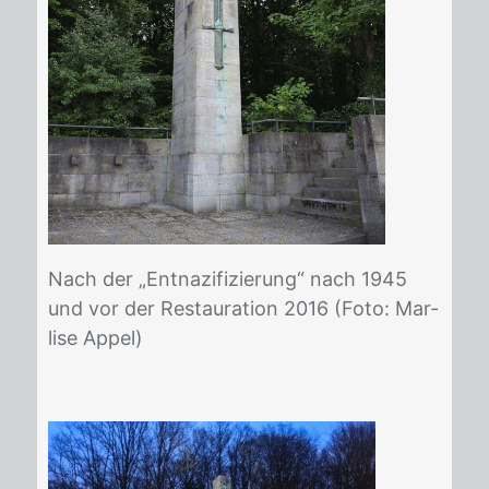
Nach der „Ent­na­zi­fi­zie­rung“ nach 1945
und vor der Re­stau­ra­ti­on 2016 (Foto: Mar­
lise Ap­pel)