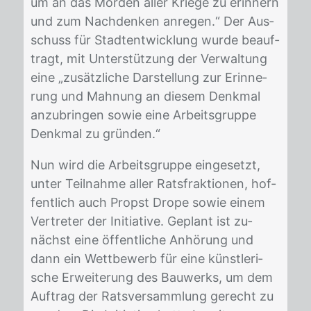
um an das Mor­den al­ler Krie­ge zu er­in­nern
und zum Nach­den­ken an­re­gen.“ Der Aus­
schuss für Stadt­ent­wick­lung wur­de be­auf­
tragt, mit Un­ter­stüt­zung der Ver­wal­tung
eine „zu­sätz­li­che Dar­stel­lung zur Er­in­ne­
rung und Mah­nung an die­sem Denk­mal
an­zu­brin­gen so­wie eine Ar­beits­grup­pe
Denk­mal zu grün­den.“
Nun wird die Ar­beits­grup­pe ein­ge­setzt,
un­ter Teil­nah­me al­ler Rats­frak­tio­nen, hof­
fent­lich auch Propst Dro­pe so­wie ei­nem
Ver­tre­ter der In­itia­ti­ve. Ge­plant ist zu­
nächst eine öf­fent­li­che An­hö­rung und
dann ein Wett­be­werb für eine künst­le­ri­
sche Er­wei­te­rung des Bau­werks, um dem
Auf­trag der Rats­ver­samm­lung ge­recht zu