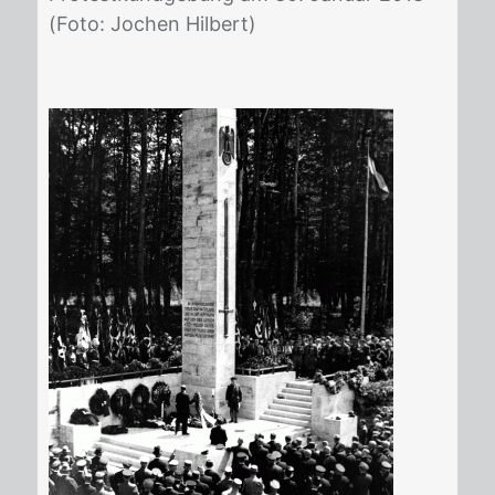
(Foto: Jo­chen Hil­bert)