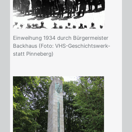
Ein­wei­hung 1934 durch Bür­ger­meis­ter
Back­haus (Foto: VHS-Ge­schichts­werk­
statt Pin­ne­berg)