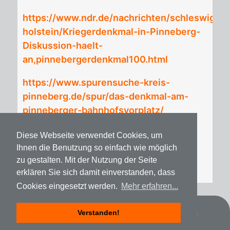
https://www.ndr.de/nachrichten/schleswig-
holstein/Kriegerdenkmal-in-Pinneberg-
Diskussion-haelt-
an,pinnebergerdenkmal100.html
https://www.spurensuche-kreis-
pinneberg.de/spur/das-denkmal-am-
pinneberger-bahnhofsvorplatz/
Diese Webseite verwendet Cookies, um
Ihnen die Benutzung so einfach wie möglich
zu gestalten. Mit der Nutzung der Seite
erklären Sie sich damit einverstanden, dass
Cookies eingesetzt werden.
Mehr erfahren...
Datenschutz
Impressum
Spenden
Verstanden!