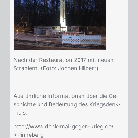
Nach der Re­stau­ra­ti­on 2017 mit neu­en
Strah­lern. (Foto: Jo­chen Hil­bert)
Aus­führ­li­che In­for­ma­tio­nen über die Ge­
schich­te und Be­deu­tung des Kriegs­denk­
mals:
http://​www.denk-mal-ge­gen-krieg.de/
>Pin­ne­berg