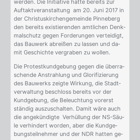
wer­den. Die In­itia­ti­ve hat­te be­reits zur
Auf­takt­ver­an­stal­tung am 20. Juni 2017 in
der Chris­tus­kir­chen­ge­mein­de Pin­ne­berg
den be­reits exis­tie­ren­den amt­li­chen Denk­
mal­schutz ge­gen For­de­run­gen ver­tei­digt,
das Bau­werk ab­rei­ßen zu las­sen und da­
mit Ge­schich­te ver­gra­ben zu wol­len.
Die Pro­test­kund­ge­bung ge­gen die über­ra­
schen­de An­strah­lung und Glo­ri­fi­zie­rung
des Bau­werks zeig­te Wir­kung, die Stadt­
ver­wal­tung be­schloss be­reits vor der
Kund­ge­bung, die Be­leuch­tung vor­erst
stän­dig aus­zu­schal­ten. Da­mit wäre auch
die an­ge­kün­dig­te Ver­hül­lung der NS-Säu­
le ver­hin­dert wor­den, aber die Kund­ge­
bungs­teil­neh­mer und der NDR hat­ten ge­