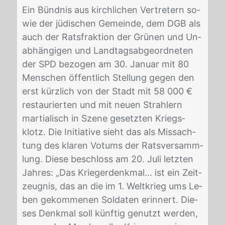
Ein Bünd­nis aus kirch­li­chen Ver­tre­tern so­
wie der jü­di­schen Ge­mein­de, dem DGB als
auch der Rats­frak­ti­on der Grü­nen und Un­
ab­hän­gi­gen und Land­tags­ab­ge­ord­ne­ten
der SPD be­zo­gen am 30. Ja­nu­ar mit 80
Men­schen öf­fent­lich Stel­lung ge­gen den
erst kürz­lich von der Stadt mit 58 000 €
re­stau­rier­ten und mit neu­en Strah­lern
mar­tia­lisch in Sze­ne ge­setz­ten Kriegs­
klotz. Die In­itia­ti­ve sieht das als Miss­ach­
tung des kla­ren Vo­tums der Rats­ver­samm­
lung. Die­se be­schloss am 20. Juli letz­ten
Jah­res: „Das Krie­ger­denk­mal… ist ein Zeit­
zeug­nis, das an die im 1. Welt­krieg ums Le­
ben ge­kom­me­nen Sol­da­ten er­in­nert. Die­
ses Denk­mal soll künf­tig ge­nutzt wer­den,