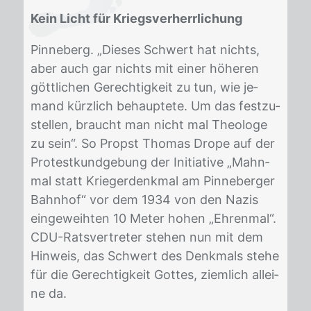
Kein Licht für Kriegsverherrlichung
Pin­ne­berg. „Die­ses Schwert hat nichts,
aber auch gar nichts mit ei­ner hö­he­ren
gött­li­chen Ge­rech­tig­keit zu tun, wie je­
mand kürz­lich be­haup­te­te. Um das fest­zu­
stel­len, braucht man nicht mal Theo­lo­ge
zu sein“. So Propst Tho­mas Dro­pe auf der
Pro­test­kund­ge­bung der In­itia­ti­ve „Mahn­
mal statt Krie­ger­denk­mal am Pin­ne­ber­ger
Bahn­hof“ vor dem 1934 von den Na­zis
ein­ge­weih­ten 10 Me­ter ho­hen „Eh­ren­mal“.
CDU-Rats­ver­tre­ter ste­hen nun mit dem
Hin­weis, das Schwert des Denk­mals ste­he
für die Ge­rech­tig­keit Got­tes, ziem­lich al­lei­
ne da.