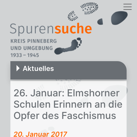
Aktuelles
26. Ja­nu­ar: Elms­hor­ner
Schu­len Er­in­nern an die
Op­fer des Fa­schis­mus
20. Januar 2017