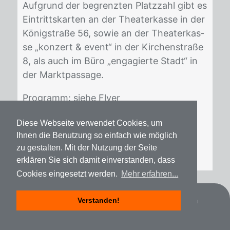
Auf­grund der be­grenz­ten Platz­zahl gibt es
Ein­tritts­kar­ten an der Thea­ter­kas­se in der
Kö­nig­stra­ße 56, so­wie an der Thea­ter­kas­
se „kon­zert & event“ in der Kir­chen­stra­ße
8, als auch im Büro „en­ga­gier­te Stadt“ in
der Markt­pas­sa­ge.
Pro­gramm: sie­he Fly­er
OGT2017-Flyer
Diese Webseite verwendet Cookies, um
Ihnen die Benutzung so einfach wie möglich
zu gestalten. Mit der Nutzung der Seite
erklären Sie sich damit einverstanden, dass
Cookies eingesetzt werden.
Mehr erfahren...
Datenschutz
Impressum
Spenden
Verstanden!