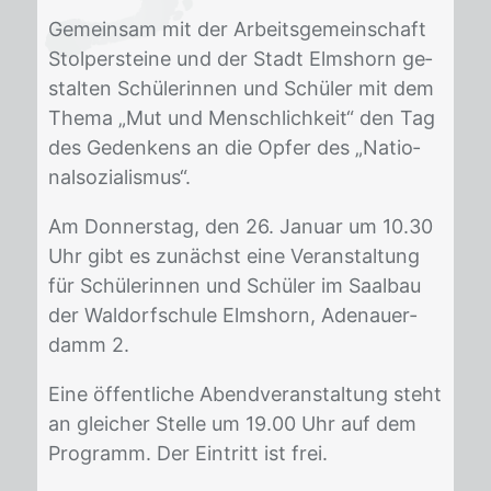
Ge­mein­sam mit der Ar­beits­ge­mein­schaft
Stol­per­stei­ne und der Stadt Elms­horn ge­
stal­ten Schü­le­rin­nen und Schü­ler mit dem
The­ma „Mut und Mensch­lich­keit“ den Tag
des Ge­den­kens an die Op­fer des „Na­tio­
nal­so­zia­lis­mus“.
Am Don­ners­tag, den 26. Ja­nu­ar um 10.30
Uhr gibt es zu­nächst eine Ver­an­stal­tung
für Schü­le­rin­nen und Schü­ler im Saal­bau
der Wal­dorf­schu­le Elms­horn, Ade­nau­er­
damm 2.
Eine öf­fent­li­che Abend­ver­an­stal­tung steht
an glei­cher Stel­le um 19.00 Uhr auf dem
Pro­gramm. Der Ein­tritt ist frei.