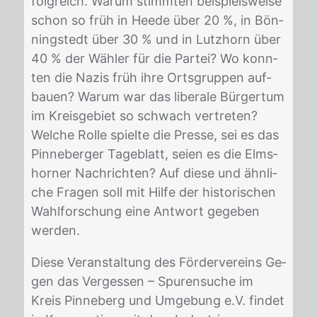
folg­reich. War­um stimm­ten bei­spiels­wei­se
schon so früh in Hee­de über 20 %, in Bön­
ningstedt über 30 % und in Lutz­horn über
40 % der Wäh­ler für die Par­tei? Wo konn­
ten die Na­zis früh ihre Orts­grup­pen auf­
bau­en? War­um war das li­be­ra­le Bür­ger­tum
im Kreis­ge­biet so schwach ver­tre­ten?
Wel­che Rol­le spiel­te die Pres­se, sei es das
Pin­ne­ber­ger Ta­ge­blatt, sei­en es die Elms­
hor­ner Nach­rich­ten? Auf die­se und ähn­li­
che Fra­gen soll mit Hil­fe der his­to­ri­schen
Wahl­for­schung eine Ant­wort ge­ge­ben
wer­den.
Die­se Ver­an­stal­tung des För­der­ver­eins Ge­
gen das Ver­ges­sen – Spu­ren­su­che im
Kreis Pin­ne­berg und Um­ge­bung e.V. fin­det