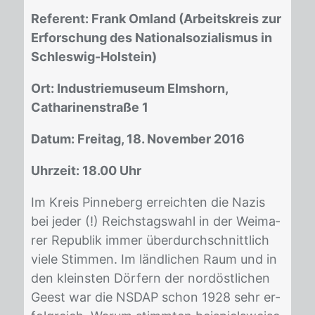
Referent: Frank Omland (Arbeitskreis zur
Erforschung des Nationalsozialismus in
Schleswig-Holstein)
Ort: Industriemuseum Elmshorn,
Catharinenstraße 1
Datum: Freitag, 18. November 2016
Uhrzeit: 18.00 Uhr
Im Kreis Pin­ne­berg er­reich­ten die Na­zis
bei je­der (!) Reichs­tags­wahl in der Wei­ma­
rer Re­pu­blik im­mer über­durch­schnitt­lich
vie­le Stim­men. Im länd­li­chen Raum und in
den kleins­ten Dör­fern der nord­öst­li­chen
Geest war die NS­DAP schon 1928 sehr er­