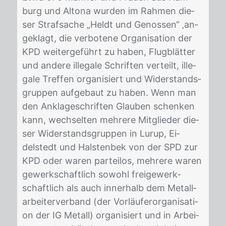
burg und Al­to­na wur­den im Rah­men die­
ser Straf­sa­che „Heldt und Ge­nos­sen“ ‚an­
ge­klagt, die ver­bo­te­ne Or­ga­ni­sa­ti­on der
KPD wei­ter­ge­führt zu ha­ben, Flug­blät­ter
und an­de­re il­le­ga­le Schrif­ten ver­teilt, il­le­
ga­le Tref­fen or­ga­ni­siert und Wi­der­stands­
grup­pen auf­ge­baut zu ha­ben. Wenn man
den An­kla­ge­schrif­ten Glau­ben schen­ken
kann, wech­sel­ten meh­re­re Mit­glie­der die­
ser Wi­der­stands­grup­pen in Lu­rup, Ei­
delstedt und Hals­ten­bek von der SPD zur
KPD oder wa­ren par­tei­los, meh­re­re wa­ren
ge­werk­schaft­lich so­wohl frei­ge­werk­
schaft­lich als auch in­ner­halb dem Me­tall­
ar­bei­ter­ver­band (der Vor­läu­fer­or­ga­ni­sa­ti­
on der IG Me­tall) or­ga­ni­siert und in Ar­bei­