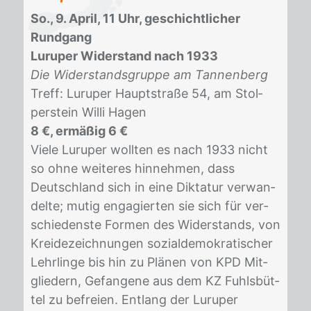
So., 9. April, 11 Uhr, geschichtlicher
Rundgang
Luruper Widerstand nach 1933
Die Widerstandsgruppe am Tannenberg
Treff: Lu­ru­per Haupt­stra­ße 54, am Stol­
per­stein Wil­li Ha­gen
8 €, ermäßig 6 €
Vie­le Lu­ru­per woll­ten es nach 1933 nicht
so ohne wei­te­res hin­neh­men, dass
Deutsch­land sich in eine Dik­ta­tur ver­wan­
del­te; mu­tig en­ga­gier­ten sie sich für ver­
schie­dens­te For­men des Wi­der­stands, von
Krei­de­zeich­nun­gen so­zi­al­de­mo­kra­ti­scher
Lehr­lin­ge bis hin zu Plä­nen von KPD Mit­
glie­dern, Ge­fan­ge­ne aus dem KZ Fuhls­büt­
tel zu be­frei­en. Ent­lang der Lu­ru­per