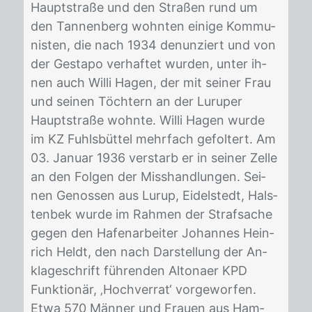
Haupt­stra­ße und den Stra­ßen rund um
den Tan­nen­berg wohn­ten ei­ni­ge Kom­mu­
nis­ten, die nach 1934 de­nun­ziert und von
der Ge­sta­po ver­haf­tet wur­den, un­ter ih­
nen auch Wil­li Ha­gen, der mit sei­ner Frau
und sei­nen Töch­tern an der Lu­ru­per
Haupt­stra­ße wohn­te. Wil­li Ha­gen wur­de
im KZ Fuhls­büt­tel mehr­fach ge­fol­tert. Am
03. Ja­nu­ar 1936 ver­starb er in sei­ner Zel­le
an den Fol­gen der Miss­hand­lun­gen. Sei­
nen Ge­nos­sen aus Lu­rup, Ei­delstedt, Hals­
ten­bek wur­de im Rah­men der Straf­sa­che
ge­gen den Ha­fen­ar­bei­ter Jo­han­nes Hein­
rich Heldt, den nach Dar­stel­lung der An­
kla­ge­schrift füh­ren­den Al­tona­er KPD
Funk­tio­när, ‚Hoch­ver­rat‘ vor­ge­wor­fen.
Etwa 570 Män­ner und Frau­en aus Ham­