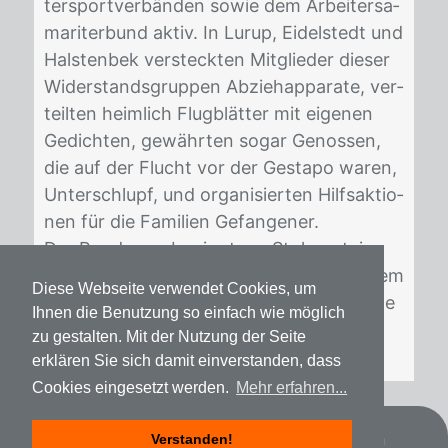
ter­sport­ver­bän­den so­wie dem Ar­bei­ter­sa­
ma­ri­ter­bund ak­tiv. In Lu­rup, Ei­delstedt und
Hals­ten­bek ver­steck­ten Mit­glie­der die­ser
Wi­der­stands­grup­pen Ab­zie­h­ap­pa­ra­te, ver­
teil­ten heim­lich Flug­blät­ter mit ei­ge­nen
Ge­dich­ten, ge­währ­ten so­gar Ge­nos­sen,
die auf der Flucht vor der Ge­sta­po wa­ren,
Un­ter­schlupf, und or­ga­ni­sier­ten Hilfs­ak­tio­
nen für die Fa­mi­li­en Ge­fan­ge­ner.
Der Rund­gang be­ginnt am Stol­per­stein
Wil­li Ha­gens, führt zum Ach­tern Styg, dem
Diese Webseite verwendet Cookies, um
Kem­pel­barg und der Lu­ru­per Haupt­stra­ße
Ihnen die Benutzung so einfach wie möglich
und en­det am Ru­gen­barg.
zu gestalten. Mit der Nutzung der Seite
erklären Sie sich damit einverstanden, dass
Cookies eingesetzt werden.
Mehr erfahren...
Datenschutz
Impressum
Spenden
Verstanden!