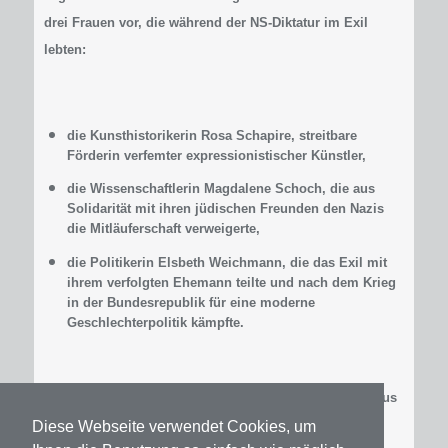
drei Frauen vor, die während der NS-Diktatur im Exil
lebten:
die Kunsthistorikerin Rosa Schapire, streitbare
Förderin verfemter expressionistischer Künstler,
die Wissenschaftlerin Magdalene Schoch, die aus
Solidarität mit ihren jüdischen Freunden den Nazis
die Mitläuferschaft verweigerte,
die Politikerin Elsbeth Weichmann, die das Exil mit
ihrem verfolgten Ehemann teilte und nach dem Krieg
in der Bundesrepublik für eine moderne
Geschlechterpolitik kämpfte.
Ergänzend liest die Schauspielerin Katharina Schutz aus
Texten und Briefen.
Diese Webseite verwendet Cookies, um