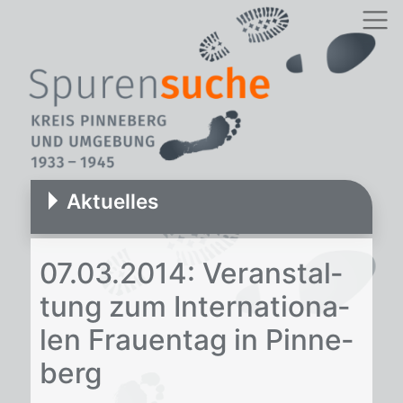
Aktuelles
07.03.2014: Ver­an­stal­
tung zum In­ter­na­tio­na­
len Frau­en­tag in Pin­ne­
berg