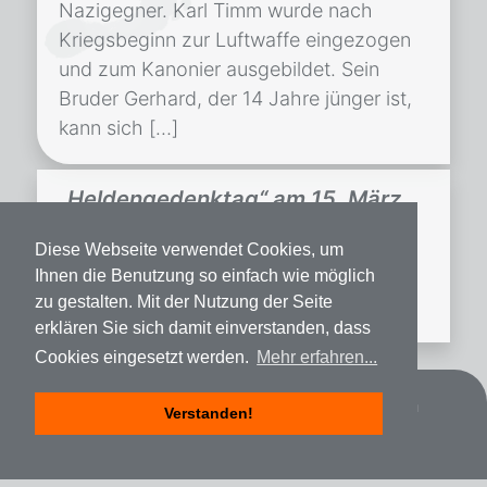
Nazigegner. Karl Timm wurde nach
Kriegsbeginn zur Luftwaffe eingezogen
und zum Kanonier ausgebildet. Sein
Bruder Gerhard, der 14 Jahre jünger ist,
kann sich […]
„Heldengedenktag“ am 15. März
1942 in Quickborn
Diese Webseite verwendet Cookies, um
Veröffentlicht am
29. Dezember 2017
Quickborn-Hasloher Tageblatt
Ihnen die Benutzung so einfach wie möglich
zu gestalten. Mit der Nutzung der Seite
18.03.1942
erklären Sie sich damit einverstanden, dass
Cookies eingesetzt werden.
Mehr erfahren...
Datenschutz
Impressum
Spenden
Verstanden!