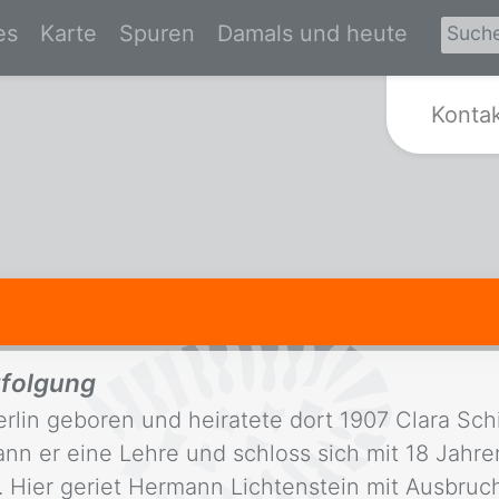
es
Karte
Spuren
Damals und heute
Zur Startseite von Spurensuche Kr
Konta
rfolgung
rlin geboren und heiratete dort 1907 Clara Sch
n er eine Lehre und schloss sich mit 18 Jahre
 Hier geriet Hermann Lichtenstein mit Ausbruch