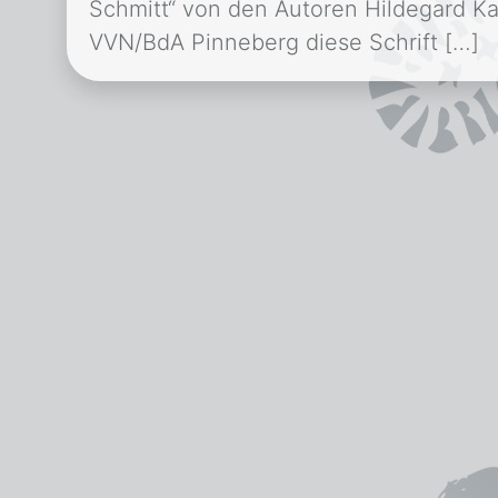
Schmitt“ von den Autoren Hildegard Kad
VVN/BdA Pinneberg diese Schrift […]