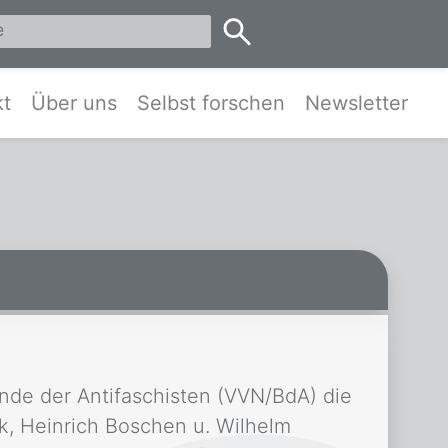
eis Pinneberg und Umgebung
kt
Über uns
Selbst forschen
Newsletter
unde der Antifaschisten (VVN/BdA) die
k, Heinrich Boschen u. Wilhelm