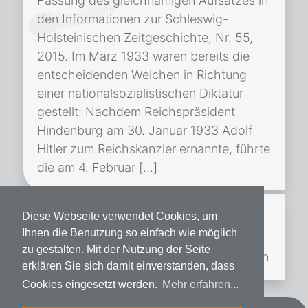
Fassung des gleichnamigen Aufsatzes in
den Informationen zur Schleswig-
Holsteinischen Zeitgeschichte, Nr. 55,
2015. Im März 1933 waren bereits die
entscheidenden Weichen in Richtung
einer nationalsozialistischen Diktatur
gestellt: Nachdem Reichspräsident
Hindenburg am 30. Januar 1933 Adolf
Hitler zum Reichskanzler ernannte, führte
die am 4. Februar […]
Gnadengesuch Gustav Jeske
Diese Webseite verwendet Cookies, um
Veröffentlicht am
3. Mai 2013
und aktualisiert
Ihnen die Benutzung so einfach wie möglich
am 8. Januar 2021
zu gestalten. Mit der Nutzung der Seite
Quelle: Landesarchiv Schleswig-Holstein
erklären Sie sich damit einverstanden, dass
Cookies eingesetzt werden.
Mehr erfahren...