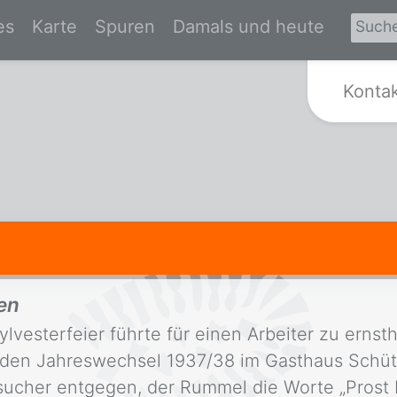
es
Karte
Spuren
Damals und heute
Zur Startseite von Spurensuche Kr
Konta
en
lvesterfeier führte für einen Arbeiter zu erns
 den Jahreswechsel 1937/38 im Gasthaus Schütz
sucher entgegen, der Rummel die Worte „Prost 