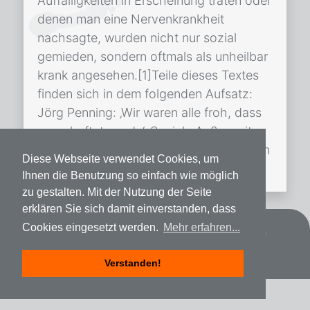
Auffälligkeiten in Erscheinung traten oder
denen man eine Nervenkrankheit
nachsagte, wurden nicht nur sozial
gemieden, sondern oftmals als unheilbar
krank angesehen.[1]Teile dieses Textes
finden sich in dem folgenden Aufsatz:
Jörg Penning: ‚Wir waren alle froh, dass
er verhaftet wurde‘. Soziale Außenseiter
in Quickborn während des … Weiterlesen
Diese Webseite verwendet Cookies, um
Psychische […]
Ihnen die Benutzung so einfach wie möglich
zu gestalten. Mit der Nutzung der Seite
erklären Sie sich damit einverstanden, dass
Cookies eingesetzt werden.
Mehr erfahren...
Datenschutz
Impressum
Spenden
Verstanden!