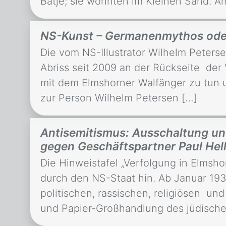
Bätje; sie wohnten im Kleinen Sand. Am
NS-Kunst – Germanenmythos oder n
Die vom NS-Illustrator Wilhelm Peters
Abriss seit 2009 an der Rückseite der
mit dem Elmshorner Walfänger zu tun 
zur Person Wilhelm Petersen […]
Antisemitismus: Ausschaltung un
gegen Geschäftspartner Paul Hell
Die Hinweistafel „Verfolgung in Elmsh
durch den NS-Staat hin. Ab Januar 19
politischen, rassischen, religiösen u
und Papier-Großhandlung des jüdisch