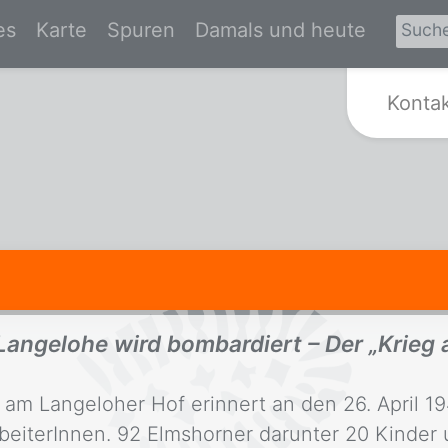
es
Karte
Spuren
Damals und heute
Zur Startseite von Spurensuche Kr
Konta
 Langelohe wird bombardiert – Der „Krieg 
m Langeloher Hof erinnert an den 26. April 194
beiterInnen. 92 Elmshorner darunter 20 Kinder