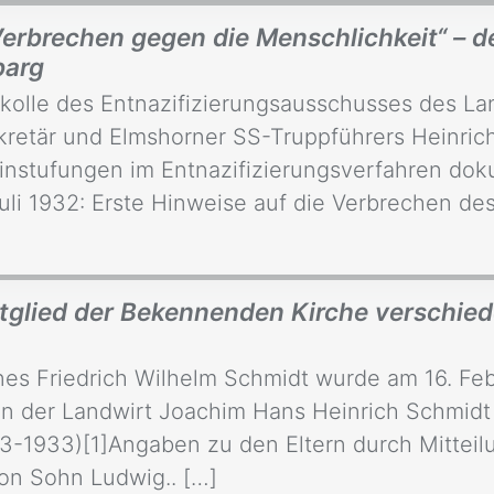
Verbrechen gegen die Menschlichkeit“ – d
barg
kolle des Entnazifizierungsausschusses des La
kretär und Elmshorner SS-Truppführers Heinric
Einstufungen im Entnazifizierungsverfahren do
uli 1932: Erste Hinweise auf die Verbrechen de
itglied der Bekennenden Kirche verschie
es Friedrich Wilhelm Schmidt wurde am 16. Febru
en der Landwirt Joachim Hans Heinrich Schmidt
53-1933)[1]Angaben zu den Eltern durch Mitte
von Sohn Ludwig.. […]