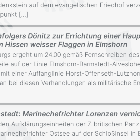
edenkstein auf dem evangelischen Friedhof ve
tpunkt […]
hfolgers Dönitz zur Errichtung einer Hau
m Hissen weisser Flaggen in Elmshorn
gs ergeht um 24.00 gemäß Fernschreiben des
ile auf der Linie Elmshorn-Barmstedt-Alveslohe 
 mit einer Auffanglinie Horst-Offenseth-Lutzho
man bei diesen Verhandlungen als militärische
mstedt: Marinechefrichter Lorenzen verni
en Aufklärungseinheiten der 7. britischen Panz
rinechefrichter Ostsee auf der Schloßinsel in B