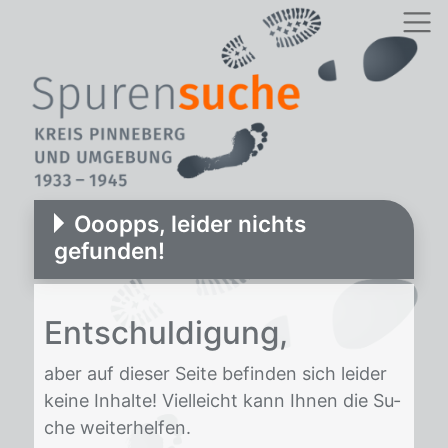
Ooopps, leider nichts
gefunden!
Ent­schul­di­gung,
aber auf die­ser Sei­te be­fin­den sich lei­der
kei­ne In­hal­te! Viel­leicht kann Ih­nen die Su­
che wei­ter­hel­fen.