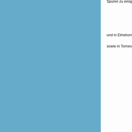
Spuren zu einig
und in Elmshor
sowie in Torne