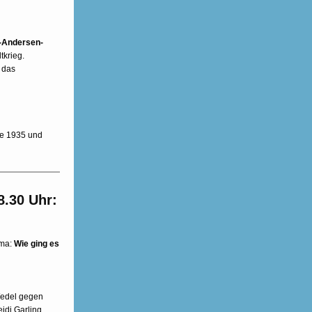
r-Andersen-
tkrieg.
 das
se 1935 und
8.30 Uhr:
ema:
Wie ging es
 Wedel gegen
idi Garling