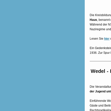
Die Kreisbildun
Haus
, benannt
Während der NS
Naziregime und 
Lesen Sie
hier
d
Ein Gedenkstei
1936. Zur Spur
Wedel - 
Die Veranstalt
der Jugend unte
Einführende Wor
Gäste und Beitr
Rechtsradikalis