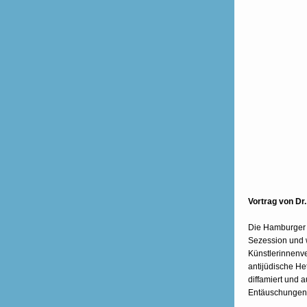
Vortrag von Dr
Die Hamburger 
Sezession und 
Künstlerinnenv
antijüdische He
diffamiert und
Entäuschungen v