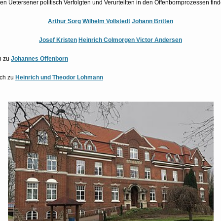
en Uetersener politisch Verfolgten und Verurteilten in den Offenbornprozessen finde
Arthur Sorg
Wilhelm Vollstedt
Johann Britten
Josef Kristen
Heinrich Colmorgen
Victor Andersen
n zu
Johannes Offenborn
sch zu
Heinrich und Theodor Lohmann