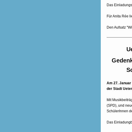
Das Einladungsb
Für Anita Rée l
Den Aufsatz "Wi
U
Gedenk
S
Am 27. Januar u
der Stadt Uete
Mit Musikbeitr
(SPD), und neu
SchülerInnen 
Das Einladungbl