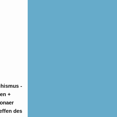
chismus -
hen +
tonaer
effen des