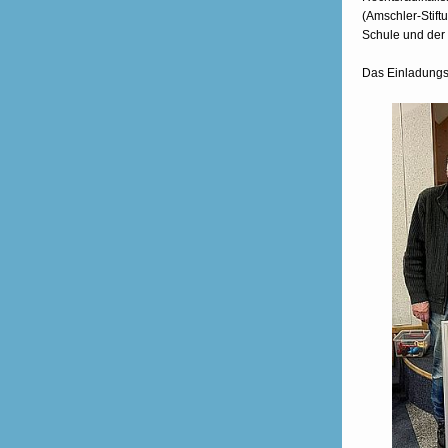
(Amschler-Stif
Schule und der
Das Einladungsb