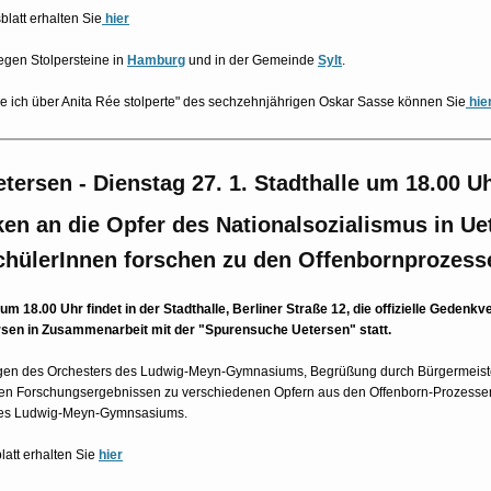
latt erhalten Sie
hier
iegen Stolpersteine in
Hamburg
und in der Gemeinde
Sylt
.
e ich über Anita Rée stolperte" des sechzehnjährigen Oskar Sasse können Sie
hie
etersen - Dienstag 27. 1. Stadthalle um 18.00 Uh
en an die Opfer des Nationalsozialismus in Uet
chülerInnen forschen zu den Offenbornprozess
m 18.00 Uhr findet in der Stadthalle, Berliner Straße 12, die offizielle Gedenkv
rsen in Zusammenarbeit mit der "Spurensuche Uetersen" statt.
ägen des Orchesters des Ludwig-Meyn-Gymnasiums, Begrüßung durch Bürgermeist
en Forschungsergebnissen zu verschiedenen Opfern aus den Offenborn-Prozesse
des Ludwig-Meyn-Gymnsasiums.
att erhalten Sie
hier