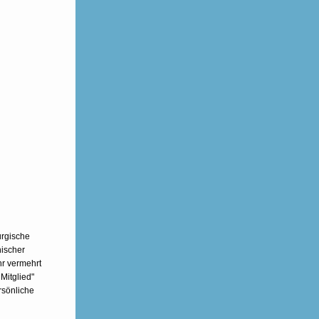
urgische
hischer
r vermehrt
Mitglied"
rsönliche