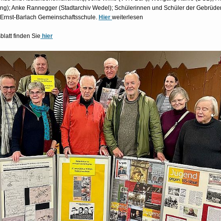
tung); Anke Rannegger (Stadtarchiv Wedel); Schülerinnen und Schüler der Gebrüde
 Ernst-Barlach Gemeinschaftsschule.
Hier
weiterlesen
latt finden Sie
hier