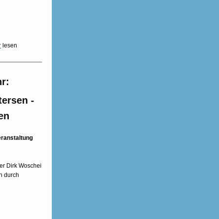
r
lesen
r:
ersen -
en
eranstaltung
er Dirk Woschei
n durch