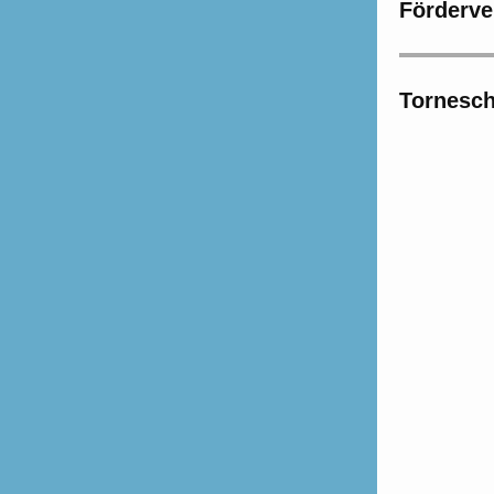
Förderve
Tornesch