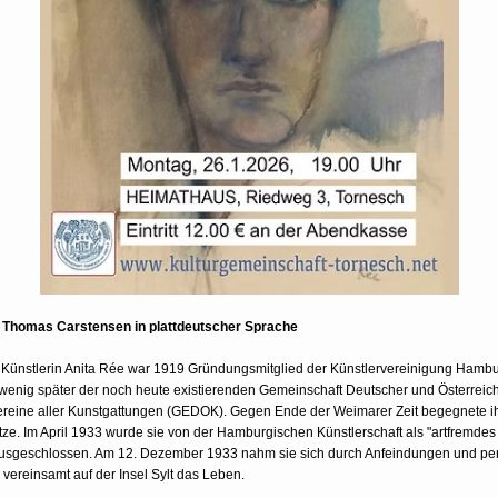
. Thomas Carstensen in plattdeutscher Sprache
Künstlerin Anita Rée war 1919 Gründungsmitglied der Künstlervereinigung Hamb
wenig später der noch heute existierenden Gemeinschaft Deutscher und Österreic
ereine aller Kunstgattungen (GEDOK). Gegen Ende der Weimarer Zeit begegnete ih
tze. Im April 1933 wurde sie von der Hamburgischen Künstlerschaft als "artfremdes 
 ausgeschlossen. Am 12. Dezember 1933 nahm sie sich durch Anfeindungen und pe
ereinsamt auf der Insel Sylt das Leben.