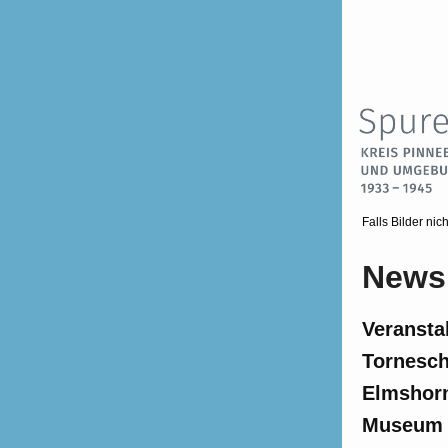
Falls Bilder ni
Newsl
Veransta
Tornesch
Elmshorn
Museum -